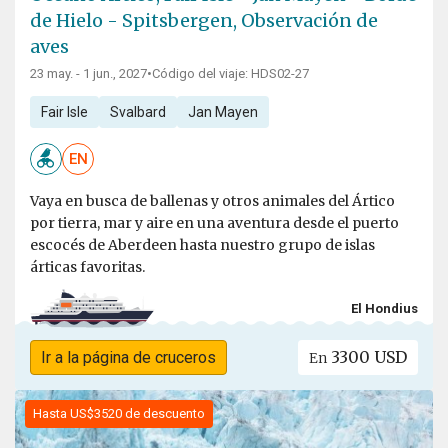
de Hielo - Spitsbergen, Observación de
aves
23 may. - 1 jun., 2027
•
Código del viaje: HDS02-27
Fair Isle
Svalbard
Jan Mayen
EN
Vaya en busca de ballenas y otros animales del Ártico
por tierra, mar y aire en una aventura desde el puerto
escocés de Aberdeen hasta nuestro grupo de islas
árticas favoritas.
El Hondius
3300 USD
Ir a la página de cruceros
En
Hasta US$3520 de descuento