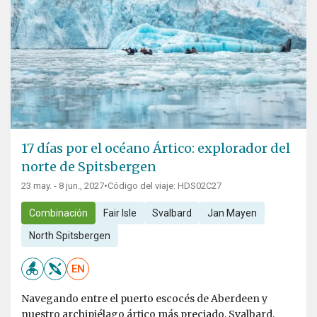
17 días por el océano Ártico: explorador del
norte de Spitsbergen
23 may. - 8 jun., 2027
•
Código del viaje: HDS02C27
Combinación
Fair Isle
Svalbard
Jan Mayen
North Spitsbergen
EN
Navegando entre el puerto escocés de Aberdeen y
nuestro archipiélago ártico más preciado, Svalbard,