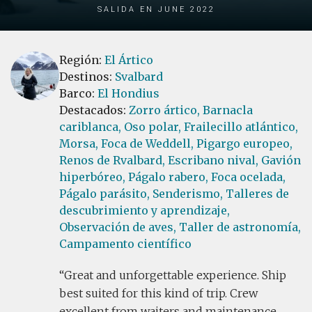
Salida en June 2022
Región:
El Ártico
Destinos:
Svalbard
Barco:
El Hondius
Destacados:
Zorro ártico,
Barnacla
cariblanca,
Oso polar,
Frailecillo atlántico,
Morsa,
Foca de Weddell,
Pigargo europeo,
Renos de Rvalbard,
Escribano nival,
Gavión
hiperbóreo,
Págalo rabero,
Foca ocelada,
Págalo parásito,
Senderismo,
Talleres de
descubrimiento y aprendizaje,
Observación de aves,
Taller de astronomía,
Campamento científico
Great and unforgettable experience. Ship
best suited for this kind of trip. Crew
excellent from waiters and maintenance