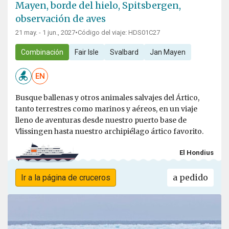
Mayen, borde del hielo, Spitsbergen,
observación de aves
21 may. - 1 jun., 2027
•
Código del viaje: HDS01C27
Combinación
Fair Isle
Svalbard
Jan Mayen
EN
Busque ballenas y otros animales salvajes del Ártico,
tanto terrestres como marinos y aéreos, en un viaje
lleno de aventuras desde nuestro puerto base de
Vlissingen hasta nuestro archipiélago ártico favorito.
El Hondius
a pedido
Ir a la página de cruceros