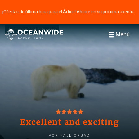
¡Ofertas de última hora para el Ártico! Ahorre en su próxima aventura ⭢
Página principal
Reseñas
Menú
Excellent and exciting
por Yael Orgad