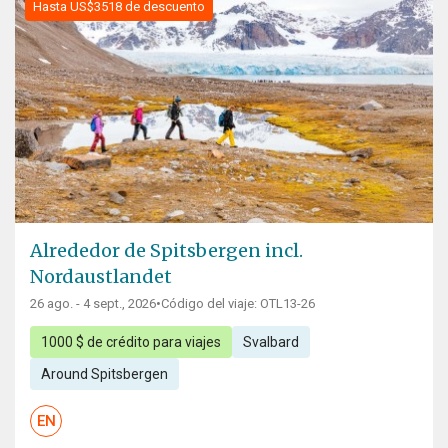
Hasta US$3518 de descuento
Alrededor de Spitsbergen incl.
Nordaustlandet
26 ago. - 4 sept., 2026
•
Código del viaje: OTL13-26
1000 $ de crédito para viajes
Svalbard
Around Spitsbergen
EN