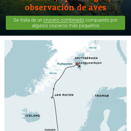
observación de aves
Se trata de un
crucero combinado
compuesto por
algunos cruceros más pequeños