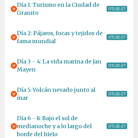
Día 1: Turismo en la Ciudad de
OTL02-27
Granito
Día 2: Pájaros, focas y tejidos de
OTL02-27
fama mundial
Día 3 - 4: La vida marina de Jan
OTL02-27
Mayen
Día 5: Volcán nevado junto al
OTL02-27
mar
Día 6 - 8: Bajo el sol de
medianoche y a lo largo del
OTL02-27
borde del hielo