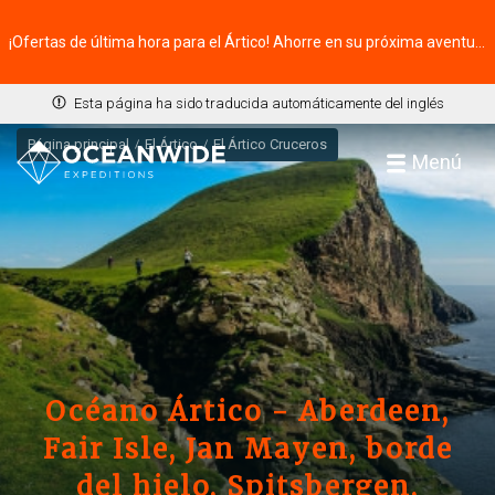
¡Ofertas de última hora para el Ártico! Ahorre en su próxima aventura ⭢
Esta página ha sido traducida automáticamente del inglés
Página principal
El Ártico
El Ártico Cruceros
Menú
Océano Ártico - Aberdeen,
Fair Isle, Jan Mayen, borde
del hielo, Spitsbergen,