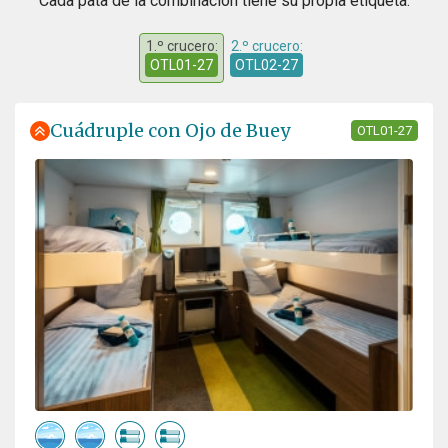
Cada pata de la combinación tiene su propia etiqueta:
1.º crucero:
2.º crucero:
OTL01-27
OTL02-27
Cuádruple con Ojo de Buey
OTL01-27