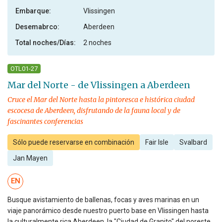
Embarque:
Vlissingen
Desemabrco:
Aberdeen
Total noches/Días:
2 noches
OTL01-27
Mar del Norte - de Vlissingen a Aberdeen
Cruce el Mar del Norte hasta la pintoresca e histórica ciudad
escocesa de Aberdeen, disfrutando de la fauna local y de
fascinantes conferencias
Sólo puede reservarse en combinación
Fair Isle
Svalbard
Jan Mayen
EN
Busque avistamiento de ballenas, focas y aves marinas en un
viaje panorámico desde nuestro puerto base en Vlissingen hasta
la culturalmente rica Aberdeen, la "Ciudad de Granito" del noreste