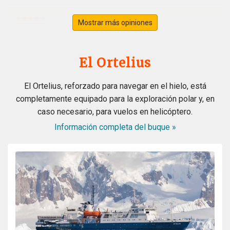
Mostrar más opiniones
Svalbard
por Ursula Merz
El Ártico
El Ortelius
A lifelong dream became true. A fantastic extraordinary
El Ortelius, reforzado para navegar en el hielo, está
crew. A wonderful magical landdcape. Very interesting
completamente equipado para la exploración polar y, en
recaps and lots of great appreciated informations from
caso necesario, para vuelos en helicóptero.
the experts. All in all the best trip in my lifetime. Thank
you all from the bottom of my heart
Información completa del buque »
Wonderful landscape
por Cornelia Kolar
El Ártico