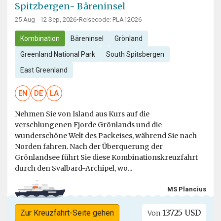
Spitzbergen- Bäreninsel
25 Aug - 12 Sep, 2026
•
Reisecode: PLA12C26
Kombination
Bäreninsel
Grönland
Greenland National Park
South Spitsbergen
East Greenland
EN
DE
LA
Nehmen Sie von Island aus Kurs auf die
verschlungenen Fjorde Grönlands und die
wunderschöne Welt des Packeises, während Sie nach
Norden fahren. Nach der Überquerung der
Grönlandsee führt Sie diese Kombinationskreuzfahrt
durch den Svalbard-Archipel, wo...
MS Plancius
13725 USD
Zur Kreuzfahrt-Seite gehen
Von