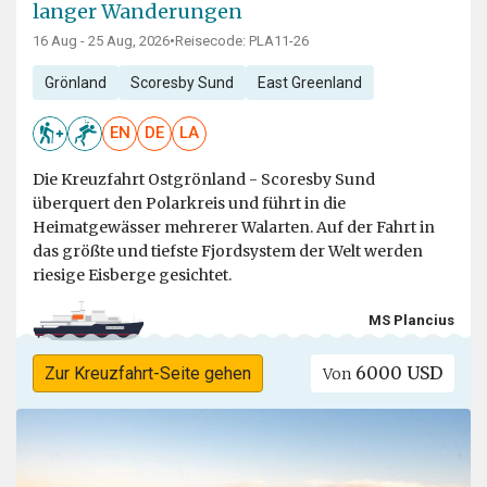
langer Wanderungen
16 Aug - 25 Aug, 2026
•
Reisecode: PLA11-26
Grönland
Scoresby Sund
East Greenland
EN
DE
LA
Die Kreuzfahrt Ostgrönland - Scoresby Sund
überquert den Polarkreis und führt in die
Heimatgewässer mehrerer Walarten. Auf der Fahrt in
das größte und tiefste Fjordsystem der Welt werden
riesige Eisberge gesichtet.
MS Plancius
6000 USD
Zur Kreuzfahrt-Seite gehen
Von