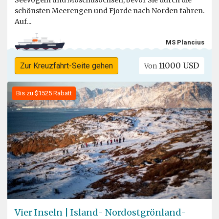
Seevögeln und Moschusochsen, bevor Sie durch die
schönsten Meerengen und Fjorde nach Norden fahren.
Auf...
MS Plancius
11000 USD
Zur Kreuzfahrt-Seite gehen
Von
Bis zu $1525 Rabatt
Vier Inseln | Island- Nordostgrönland-