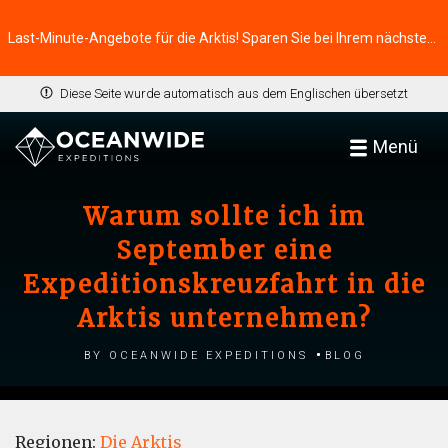
Last-Minute-Angebote für die Arktis! Sparen Sie bei Ihrem nächsten Abenteuer ⭢
Diese Seite wurde automatisch aus dem Englischen übersetzt
Menü
Warum sollte ich im
September eine
Expeditionskreuzfahrt in die
Arktis unternehmen?
by Oceanwide Expeditions
Blog
Regionen:
Die Arktis