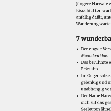
Jüngere Narwale 
Eisschichten wart
anfällig dafür, un
Wanderung warten,
7 wunderba
Der engste Ver
Monodontidae
.
Das berühmte e
Eckzahn.
Im Gegensatz z
gelenkig und ni
unabhängig vo
Der Name Narwa
sich auf das g
Seeleuten ähnel