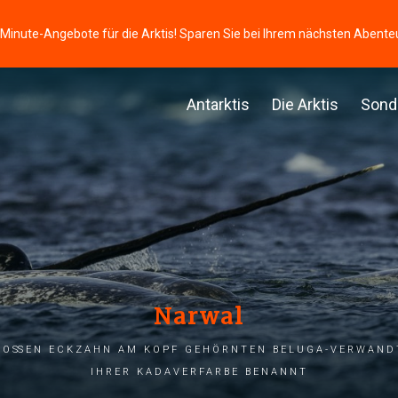
-Minute-Angebote für die Arktis! Sparen Sie bei Ihrem nächsten Abente
Antarktis
Die Arktis
Sond
Narwal
großen Eckzahn am Kopf gehörnten Beluga-Verwan
ihrer Kadaverfarbe benannt