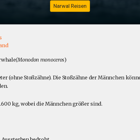
Narwal Reisen
s
and
arwhale
(Monodon monoceros
)
Meter (ohne Stoßzähne). Die Stoßzähne der Männchen könn
den.
 1.600 kg, wobei die Männchen größer sind.
 Aussterben bedroht.