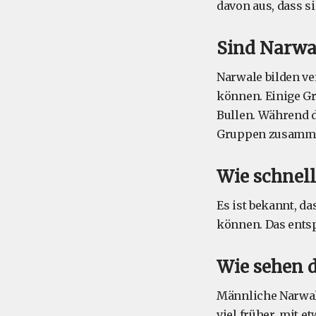
davon aus, dass s
Sind Narwal
Narwale bilden ve
können. Einige G
Bullen. Während 
Gruppen zusammen
Wie schnel
Es ist bekannt, d
können. Das entsp
Wie sehen d
Männliche Narwal
viel früher, mit 