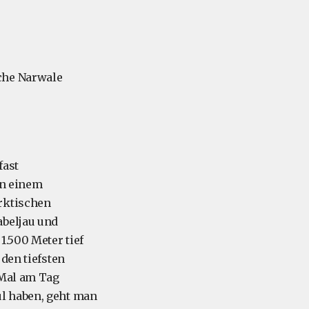
iche Narwale
fast
in einem
arktischen
abeljau und
1.500 Meter tief
den tiefsten
 Mal am Tag
l haben, geht man