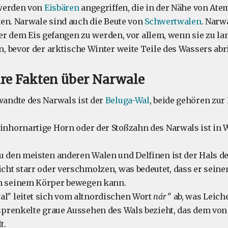
werden von
Eisbären
angegriffen, die in der Nähe von Ate
en. Narwale sind auch die Beute von
Schwertwalen
. Narw
ter dem Eis gefangen zu werden, vor allem, wenn sie zu la
 bevor der arktische Winter weite Teile des Wassers abri
re Fakten über Narwale
wandte des Narwals ist der
Beluga-Wal
, beide gehören zur
inhornartige Horn oder der Stoßzahn des Narwals ist in W
u den meisten anderen Walen und Delfinen ist der Hals d
cht starr oder verschmolzen, was bedeutet, dass er seine
n seinem Körper bewegen kann.
l" leitet sich vom altnordischen Wort
nár
" ab, was Leich
esprenkelte graue Aussehen des Wals bezieht, das dem vo
t.