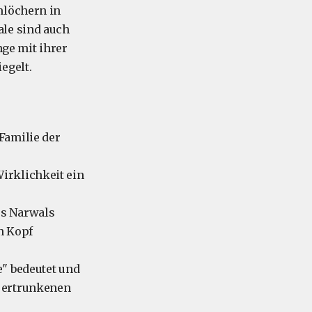
mlöchern in
ale sind auch
nge mit ihrer
egelt.
 Familie der
irklichkeit ein
es Narwals
n Kopf
e" bedeutet und
n ertrunkenen