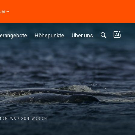
uer ⭢
erangebote
Höhepunkte
Über uns
dten wurden wegen