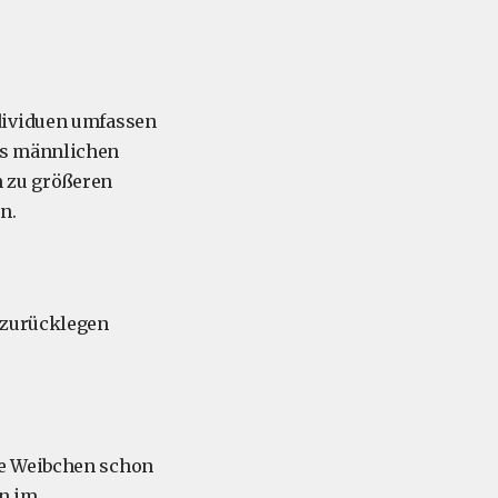
dividuen umfassen
us männlichen
 zu größeren
n.
 zurücklegen
ie Weibchen schon
en im