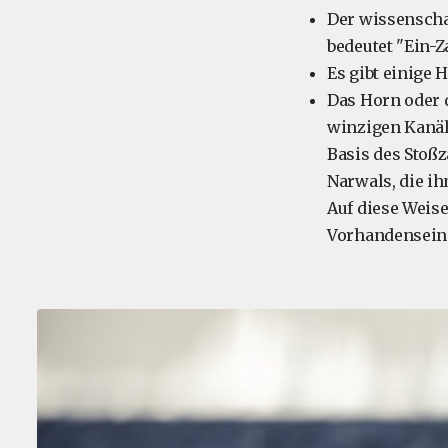
Der wissensch
bedeutet "Ein-Z
Es gibt einige 
Das Horn oder d
winzigen Kanäl
Basis des Stoßz
Narwals, die i
Auf diese Weis
Vorhandensein 