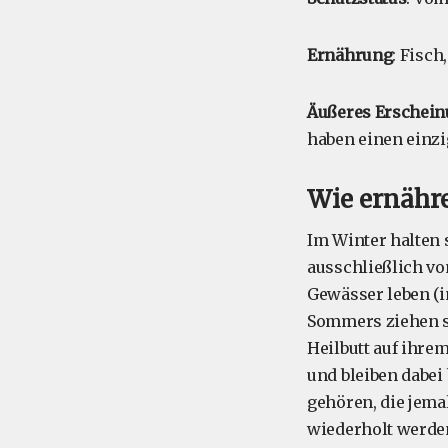
Ernährung
: Fisch
Äußeres Erschein
haben einen einz
Wie ernähr
Im Winter halten 
ausschließlich vo
Gewässer leben (i
Sommers ziehen si
Heilbutt auf ihre
und bleiben dabei
gehören, die jema
wiederholt werden