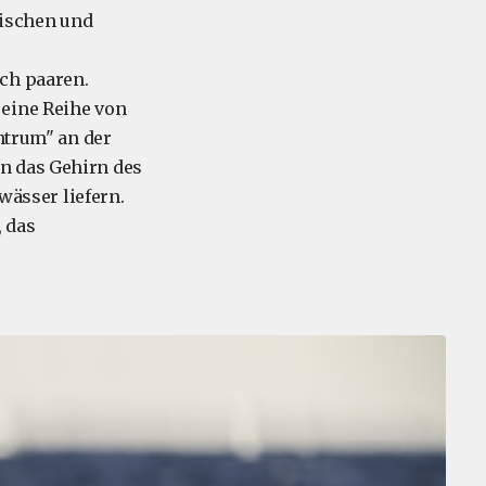
ischen und
ich paaren.
 eine Reihe von
trum" an der
an das Gehirn des
ässer liefern.
 das