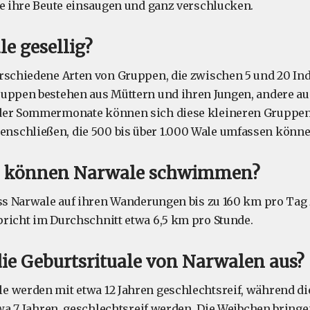
ie ihre Beute einsaugen und ganz verschlucken.
e gesellig?
rschiedene Arten von Gruppen, die zwischen 5 und 20 In
ruppen bestehen aus Müttern und ihren Jungen, andere a
der Sommermonate können sich diese kleineren Gruppen
schließen, die 500 bis über 1.000 Wale umfassen könne
l können Narwale schwimmen?
ass Narwale auf ihren Wanderungen bis zu 160 km pro Tag
richt im Durchschnitt etwa 6,5 km pro Stunde.
ie Geburtsrituale von Narwalen aus?
e werden mit etwa 12 Jahren geschlechtsreif, während d
etwa 7 Jahren, geschlechtsreif werden. Die Weibchen bring