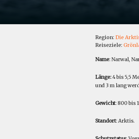
Region:
Die Arkti
Reiseziele:
Grönl
Name
: Narwal, N
Länge:
4 bis 5,5 
und 3 m lang wer
Gewicht
: 800 bis
Standort
: Arktis.
Schutzstatus
: Vom