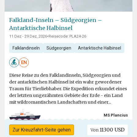
Falkland-Inseln – Südgeorgien –
Antarktische Halbinsel
11 Dez - 29 Dez, 2026
•
Reisecode: PLA24-26
Falklandinseln
Südgeorgien
Antarktische Halbinsel
EN
Diese Reise zu den Falklandinseln, Südgeorgien und
der antarktischen Halbinsel ist ein wahr gewordener
Traum für Tierliebhaber. Die Expedition erkundet eines
der letzten ungezähmten Gebiete der Erde - ein Land
mit wildromantischen Landschaften und einer...
MS Plancius
11300 USD
Zur Kreuzfahrt-Seite gehen
Von