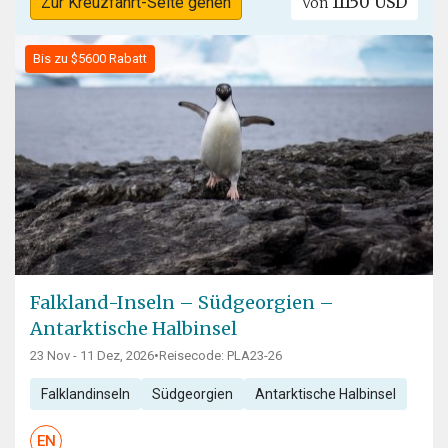
11150 USD
Zur Kreuzfahrt-Seite gehen
Von
Bis zu $5600 Rabatt
Falkland-Inseln – Südgeorgien –
Antarktische Halbinsel
23 Nov - 11 Dez, 2026
•
Reisecode: PLA23-26
Falklandinseln
Südgeorgien
Antarktische Halbinsel
EN