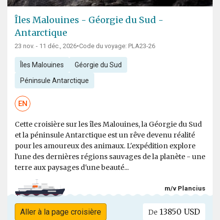
Îles Malouines - Géorgie du Sud -
Antarctique
23 nov. - 11 déc., 2026
•
Code du voyage: PLA23-26
Îles Malouines
Géorgie du Sud
Péninsule Antarctique
EN
Cette croisière sur les îles Malouines, la Géorgie du Sud
et la péninsule Antarctique est un rêve devenu réalité
pour les amoureux des animaux. L'expédition explore
l'une des dernières régions sauvages de la planète - une
terre aux paysages d'une beauté...
m/v Plancius
13850 USD
Aller à la page croisière
De