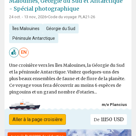
Malouines, Géorgie du Sud et Antarctique
- Spécial photographique
24 oct. - 13 nov., 2026
•
Code du voyage: PLA21-26
Îles Malouines
Géorgie du Sud
Péninsule Antarctique
EN
Une croisière vers les îles Malouines, la Géorgie du Sud
et la péninsule Antarctique. Visitez quelques-uns des
plus beaux ensembles de faune et de flore de la planète.
Ce voyage vous fera découvrir au moins 6 espèces de
pingouins et un grand nombre d'otaries...
m/v Plancius
11150 USD
Aller à la page croisière
De