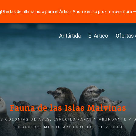
¡Ofertas de última hora para el Ártico! Ahorre en su próxima aventura 
Antártida
El Ártico
Ofertas
Fauna de las Islas Malvinas
 colonias de aves, especies raras y abundante vi
rincón del mundo azotado por el viento