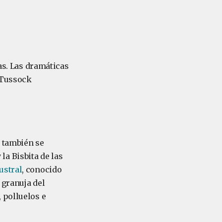
cas. Las dramáticas
e Tussock
y también se
 la Bisbita de las
ustral
, conocido
 granuja del
 polluelos e