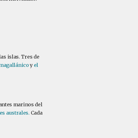
s islas. Tres de
magallánico
y
el
antes marinos del
s australes.
Cada