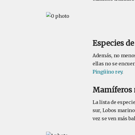
Especies de
Además, no menos 
ellas no se encuen
Pingüino rey
.
Mamíferos 
La lista de espec
sur, Lobos marin
vez se ven más ba