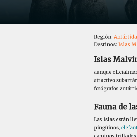
Región:
Antártida
Destinos:
Islas M
Islas Malvi
aunque oficialment
atractivo subantár
fotógrafos antárti
Fauna de la
Las islas están ll
pingüinos,
elefan
caminos trillados"