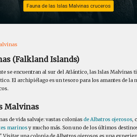
Fauna de las Islas Malvinas cruceros
alvinas
nas (Falkland Islands)
e se encuentran al sur del Atlántico, las Islas Malvinas 
tico. El archipiélago es un tesoro para los amantes de la n
cos.
s Malvinas
enas de vida salvaje: vastas colonias
de Albatros ojerosos
, 
tes marinos
y mucho más. Son uno de los últimos destinos
. Visitar una colonia de Albatros ojerosos es una experien