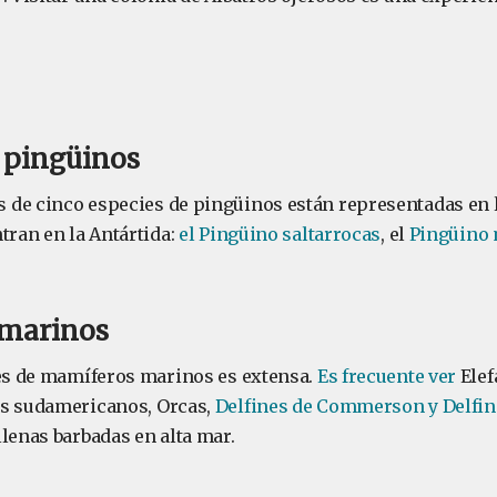
 pingüinos
de cinco especies de pingüinos están representadas en la
tran en la Antártida:
el Pingüino saltarrocas
, el
Pingüino
marinos
ies de mamíferos marinos es extensa.
Es frecuente ver
Elef
os sudamericanos, Orcas,
Delfines de Commerson y Delfine
llenas barbadas en alta mar.