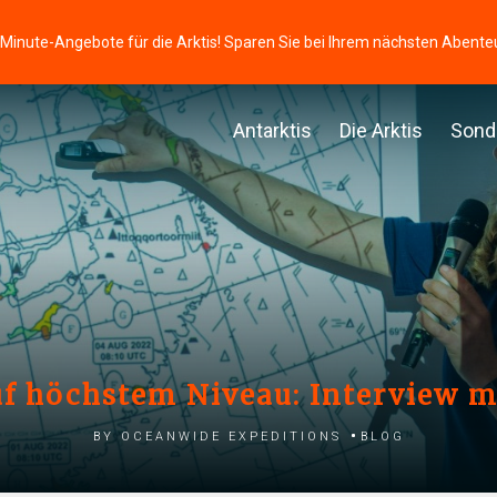
-Minute-Angebote für die Arktis! Sparen Sie bei Ihrem nächsten Abente
Antarktis
Die Arktis
Sond
f höchstem Niveau: Interview m
by Oceanwide Expeditions
Blog