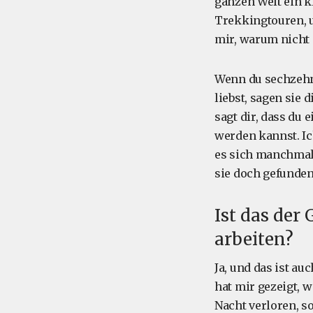
ganzen Welt ein k
Trekkingtouren, u
mir, warum nicht 
Wenn du sechzehn 
liebst, sagen sie 
sagt dir, dass du 
werden kannst. Ic
es sich manchmal s
sie doch gefunden
Ist das der
arbeiten?
Ja, und das ist a
hat mir gezeigt, w
Nacht verloren, s