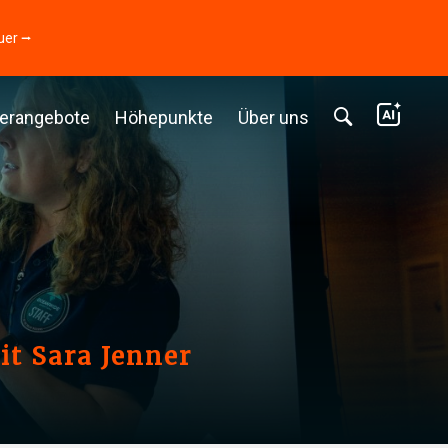
uer ⭢
erangebote
Höhepunkte
Über uns
it Sara Jenner