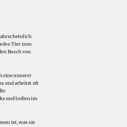
wahrscheinlich
jedes Tier zum
 den Busch von
ch eine unserer
s und arbeitet oft
die
ika und Indien im
men ist, was sie