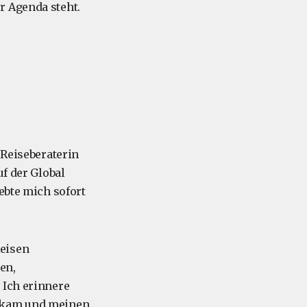
r Agenda steht.
 Reiseberaterin
uf der Global
ebte mich sofort
Reisen
en,
 Ich erinnere
kam und meinen