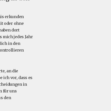
dnis erkunden
mit oder ohne
haben dort
s mich jedes Jahr
lich in den
kontrollieren
te, an die
 ich vor, dass es
scheidungen in
n für uns
us den