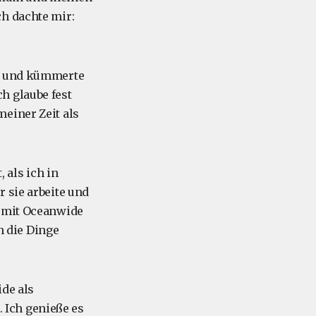
ch dachte mir:
ck und kümmerte
h glaube fest
einer Zeit als
 als ich in
 sie arbeite und
r mit Oceanwide
ch die Dinge
ide als
. Ich genieße es