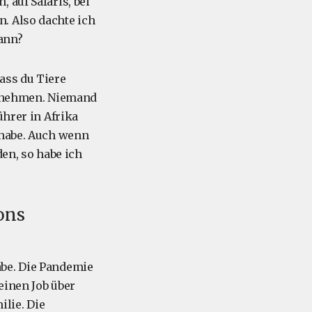
 auf Safaris, bei
. Also dachte ich
ann?
ass du Tiere
 annehmen. Niemand
ührer in Afrika
 habe. Auch wenn
den, so habe ich
ons
abe. Die Pandemie
einen Job über
lie. Die