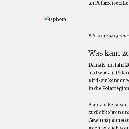
an Polarreisen li
Bild von Sara Jenner
Was kam zue
Damals, im Jahr 20
und war auf Polarr
BirdFair kennenge
in die Polarregio
Aber als Reiseve
zurückkehren und 
Gewinnspannen und
mich, wie ich von