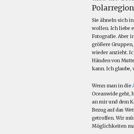
Polarregio
Sie ähneln sich i
wollen. Ich liebe 
Fotografie. Aber 
größere Gruppen, 
wieder anzieht. I
Händen von Mutter 
kann. Ich glaube, w
Wenn man in die
Oceanwide geht, ha
an mir und dem K
Bezug auf das Wet
getroffen. Wir m
Möglichkeiten mac