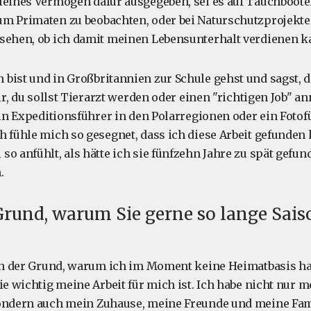
leines Vermögen dafür ausgegeben, sei es auf Tauchbooten,
m Primaten zu beobachten, oder bei Naturschutzprojekten
sehen, ob ich damit meinen Lebensunterhalt verdienen k
bist und in Großbritannien zur Schule gehst und sagst, d
dir, du sollst Tierarzt werden oder einen "richtigen Job"
ein Expeditionsführer in den Polarregionen oder ein Fotof
h fühle mich so gesegnet, dass ich diese Arbeit gefunden
o anfühlt, als hätte ich sie fünfzehn Jahre zu spät gefun
.
 Grund, warum Sie gerne so lange Sais
uch der Grund, warum ich im Moment keine Heimatbasis h
ie wichtig meine Arbeit für mich ist. Ich habe nicht nur m
ondern auch mein Zuhause, meine Freunde und meine Fami