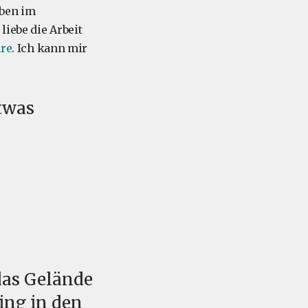
eben im
liebe die Arbeit
hre
. Ich kann mir
etwas
das Gelände
ing in den