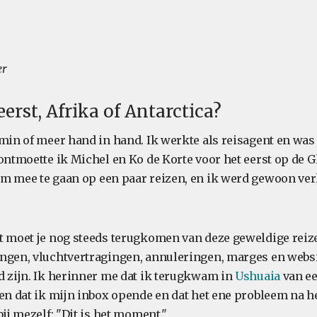
er
rst, Afrika of Antarctica?
 min of meer hand in hand. Ik werkte als reisagent en was
ontmoette ik Michel en Ko de Korte voor het eerst op de Gl
m mee te gaan op een paar reizen, en ik werd gewoon verl
t moet je nog steeds terugkomen van deze geweldige rei
ngen, vluchtvertragingen, annuleringen, marges en websi
d zijn. Ik herinner me dat ik terugkwam in
Ushuaia
van ee
 en dat ik mijn inbox opende en dat het ene probleem na 
bij mezelf: "Dit is het moment."