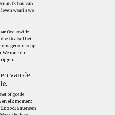
atuur. Ik hou van
ld leven waarin we
waar Oceanwide
 doe ik alsof het
oor ons genomen op
n. We moeten
rijgen.
den van de
le.
rnet of goede
en en elk moment
. En zodra mensen