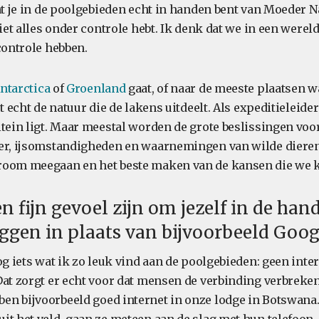
at je in de poolgebieden echt in handen bent van Moeder N
niet alles onder controle hebt. Ik denk dat we in een were
controle hebben.
ntarctica
of
Groenland
gaat, of naar de meeste plaatsen 
t echt de natuur die de lakens uitdeelt. Als expeditieleider
itein ligt. Maar meestal worden de grote beslissingen v
eer, ijsomstandigheden en waarnemingen van wilde diere
room meegaan en het beste maken van de kansen die we k
n fijn gevoel zijn om jezelf in de han
eggen in plaats van bijvoorbeeld Goog
og iets wat ik zo leuk vind aan de poolgebieden: geen inte
Dat zorgt er echt voor dat mensen de verbinding verbrek
n bijvoorbeeld goed internet in onze lodge in Botswana