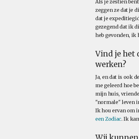
Als je zestien bent
zeggen ze dat je 
dat je expeditiegi
gezegend dat ik di
heb gevonden, ik 
Vind je het
werken?
Ja, en dat is ook
me geleerd hoe be
mijn huis, vriend
"normale" leven i
Ik hou ervan om in
een Zodiac
. Ik ka
Wij kunnen 