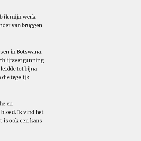
eb ik mijn werk
ander van bruggen
dsen in Botswana.
erblijfsvergunning
leidde tot bijna
die tegelijk
che en
bloed. Ik vind het
t is ook een kans