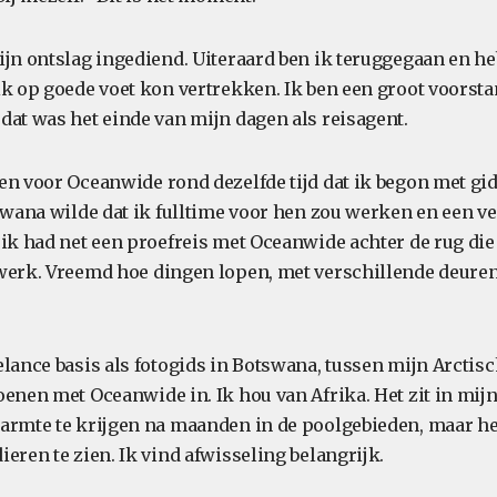
ijn ontslag ingediend. Uiteraard ben ik teruggegaan en h
ik op goede voet kon vertrekken. Ik ben een groot voorst
dat was het einde van mijn dagen als reisagent.
en voor Oceanwide rond dezelfde tijd dat ik begon met gi
tswana wilde dat ik fulltime voor hen zou werken en een v
ik had net een proefreis met Oceanwide achter de rug die 
werk. Vreemd hoe dingen lopen, met verschillende deuren 
elance basis als fotogids in Botswana, tussen mijn Arctis
enen met Oceanwide in. Ik hou van Afrika. Het zit in mijn 
armte te krijgen na maanden in de poolgebieden, maar he
eren te zien. Ik vind afwisseling belangrijk.