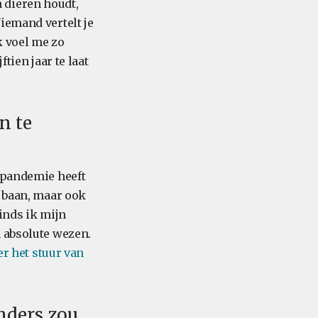
an dieren houdt,
iemand vertelt je
k voel me zo
tien jaar te laat
n te
e pandemie heeft
n baan, maar ook
inds ik mijn
n absolute wezen.
er het stuur van
anders zou