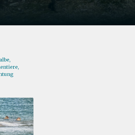
lbe,
entiere,
htung