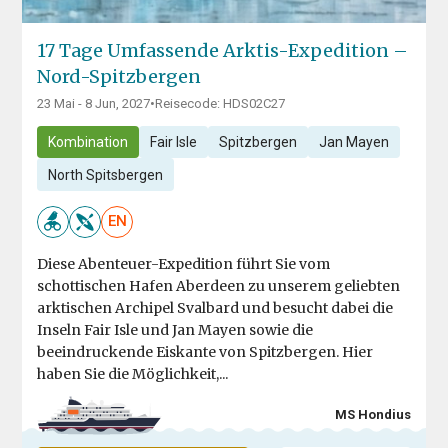
17 Tage Umfassende Arktis-Expedition –
Nord-Spitzbergen
23 Mai - 8 Jun, 2027
•
Reisecode: HDS02C27
Kombination
Fair Isle
Spitzbergen
Jan Mayen
North Spitsbergen
EN
Diese Abenteuer-Expedition führt Sie vom
schottischen Hafen Aberdeen zu unserem geliebten
arktischen Archipel Svalbard und besucht dabei die
Inseln Fair Isle und Jan Mayen sowie die
beeindruckende Eiskante von Spitzbergen. Hier
haben Sie die Möglichkeit,...
MS Hondius