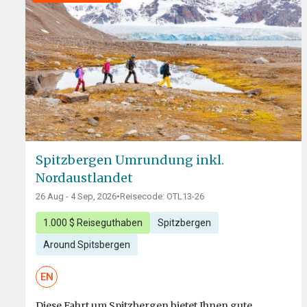
Spitzbergen Umrundung inkl.
Nordaustlandet
26 Aug - 4 Sep, 2026
•
Reisecode: OTL13-26
1.000 $ Reiseguthaben
Spitzbergen
Around Spitsbergen
EN
Diese Fahrt um Spitzbergen bietet Ihnen gute