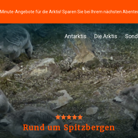
-Minute-Angebote für die Arktis! Sparen Sie bei Ihrem nächsten Abente
Antarktis
Die Arktis
Sond
Rund um Spitzbergen