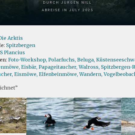
durch Jürgen Nill
Abreise in July 2025
Die Arktis
le:
Spitzbergen
S Plancius
ten:
Foto-Workshop,
Polarfuchs,
Beluga,
Küstenseeschwa
enmöwe,
Eisbär,
Papageitaucher,
Walross,
Spitzbergen-R
cher,
Eismöwe,
Elfenbeinmöwe,
Wandern,
Vogelbeobac
ichnet