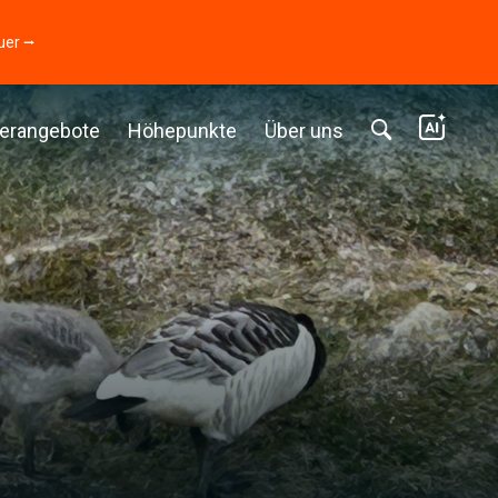
uer ⭢
erangebote
Höhepunkte
Über uns