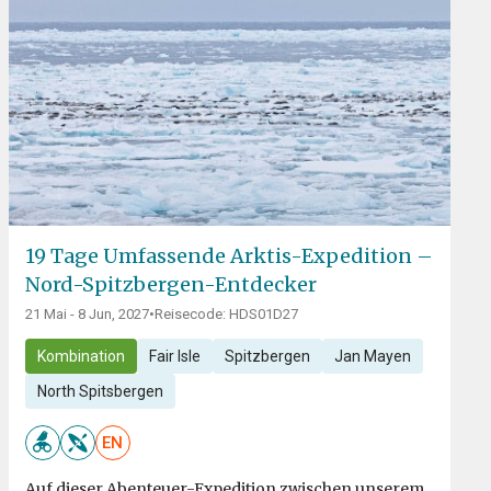
19 Tage Umfassende Arktis-Expedition –
Nord-Spitzbergen-Entdecker
21 Mai - 8 Jun, 2027
•
Reisecode: HDS01D27
Kombination
Fair Isle
Spitzbergen
Jan Mayen
North Spitsbergen
EN
Auf dieser Abenteuer-Expedition zwischen unserem