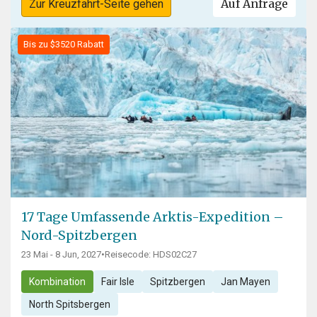
Auf Anfrage
Zur Kreuzfahrt-Seite gehen
Bis zu $3520 Rabatt
17 Tage Umfassende Arktis-Expedition –
Nord-Spitzbergen
23 Mai - 8 Jun, 2027
•
Reisecode: HDS02C27
Kombination
Fair Isle
Spitzbergen
Jan Mayen
North Spitsbergen