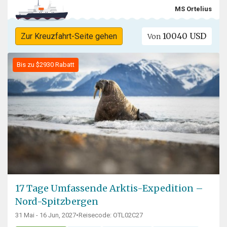
MS Ortelius
10040 USD
Zur Kreuzfahrt-Seite gehen
Von
Bis zu $2930 Rabatt
17 Tage Umfassende Arktis-Expedition –
Nord-Spitzbergen
31 Mai - 16 Jun, 2027
•
Reisecode: OTL02C27