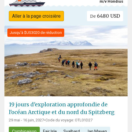
m/v Hondius
6480 USD
Aller à la page croisière
De
Jusqu'à $US3020 de réduction
19 jours d'exploration approfondie de
l'océan Arctique et du nord du Spitzberg
29 mai - 16 juin, 2027
•
Code du voyage: OTL01D27
Combinaison
Fair Isle
Svalbard
Jan Mayen