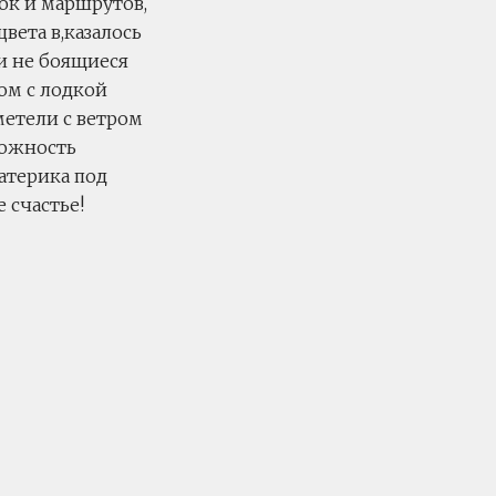
док и маршрутов,
вета в,казалось
 и не боящиеся
ом с лодкой
метели с ветром
можность
атерика под
 счастье!