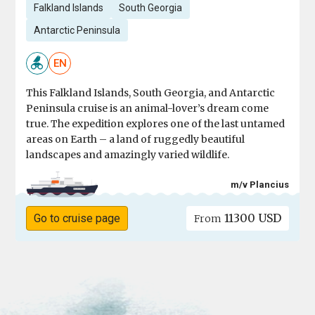
Falkland Islands
South Georgia
Antarctic Peninsula
EN
This Falkland Islands, South Georgia, and Antarctic
Peninsula cruise is an animal-lover’s dream come
true. The expedition explores one of the last untamed
areas on Earth – a land of ruggedly beautiful
landscapes and amazingly varied wildlife.
m/v Plancius
11300 USD
Go to cruise page
From