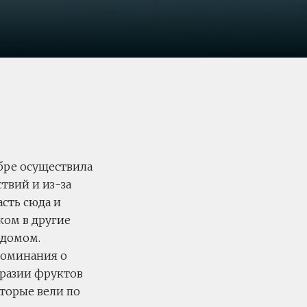
абре осуществила
ствий и из-за
пасть сюда и
ком в другие
 домом.
поминания о
бразии фруктов
оторые вели по