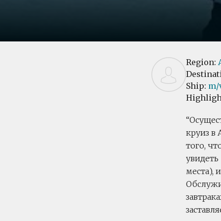
Region:
Destinat
Ship:
m/v
Highligh
Осущест
круиз в 
того, чт
увидеть
места), 
Обслужи
завтрака
заставл