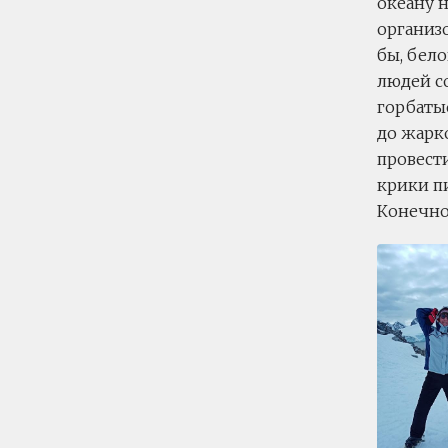
океану н
организо
бы, бело
людей с
горбатые
до жарк
провест
крики пи
Конечно,