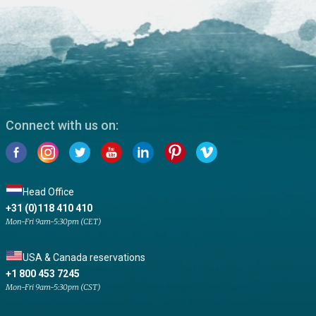
Connect with us on:
Head Office
+31 (0)118 410 410
Mon-Fri 9am-5:30pm (CET)
USA & Canada reservations
+1 800 453 7245
Mon-Fri 9am-5:30pm (CST)