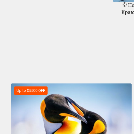
© Н
Кра
Up to $5500 OFF