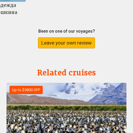
адежда
юшкина
Been on one of our voyages?
Leave your own review
Related cruises
Up to $5800 OFF