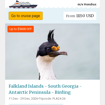
m/v Hondius
11150 USD
Go to cruise page
From
Up to $5600 OFF
Falkland Islands - South Georgia -
Antarctic Peninsula - Birding
11 Dec - 29 Dec, 2026
•
Tripcode: PLA24-26