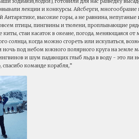
аши зодиаки(лодки), готовили для нас разведку выса
вывали лекции и конкурсы. Айсберги, многообразие ц
й Антарктике, высокие горы, а не равнина, непуганые
овсем птицы, пингвины и тюлени, проплывающие ряд
 киты, стаи касаток в океане, погода, меняющаяся от 
ого солнца, когда можно сгореть или искупаться, воз
и ночь под небом южного полярного круга на земле м
нгвинов и шум падающих глыб льда в воду - это ли не
 спасибо команде корабля,.