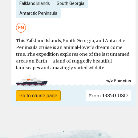
Falkland Islands
South Georgia
Antarctic Peninsula
EN
This Falkland Islands, South Georgia, and Antarctic
Peninsula cruise is an animal-lover’s dream come
true. The expedition explores one of the last untamed
areas on Earth – a land of ruggedly beautiful
landscapes and amazingly varied wildlife.
m/v Plancius
13850 USD
Go to cruise page
From