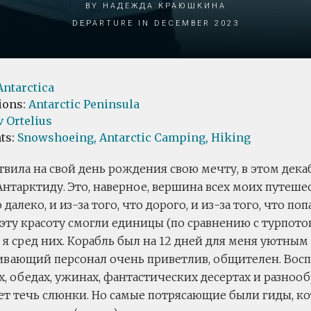
by Надежда Краюшкина
Departure in December 2023
Antarctica
ions:
Antarctic Peninsula
 Ortelius
ts:
Snowshoeing,
Antarctic Camping,
Hiking
вила на свой день рождения свою мечту, в этом дек
Антарктиду. Это, наверное, вершина всех моих путеше
о далеко, и из-за того, что дорого, и из-за того, что по
 эту красоту смогли единицы (по сравнению с турпото
и я сред них. Корабль был на 12 дней для меня уютным
вающий персонал очень приветлив, общителен. Вос
х, обедах, ужинах, фантастических десертах и разноо
яет течь слюнки. Но самые потрясающие были гиды, к