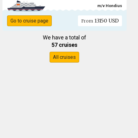
m/v Hondius
13150 USD
Go to cruise page
From
We have a total of
57 cruises
All cruises