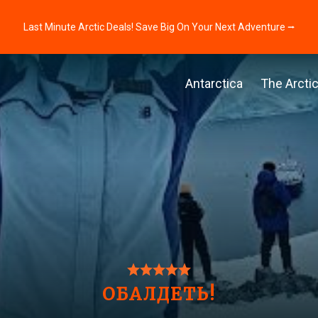
Last Minute Arctic Deals! Save Big On Your Next Adventure ⭢
Antarctica
The Arcti
ОБАЛДЕТЬ!