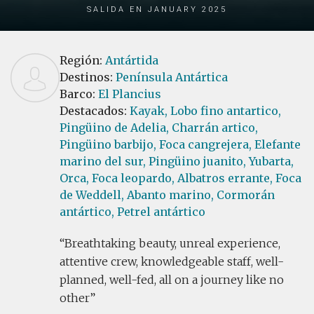
Salida en January 2025
Región:
Antártida
Destinos:
Península Antártica
Barco:
El Plancius
Destacados:
Kayak,
Lobo fino antartico,
Pingüino de Adelia,
Charrán artico,
Pingüino barbijo,
Foca cangrejera,
Elefante
marino del sur,
Pingüino juanito,
Yubarta,
Orca,
Foca leopardo,
Albatros errante,
Foca
de Weddell,
Abanto marino,
Cormorán
antártico,
Petrel antártico
Breathtaking beauty, unreal experience,
attentive crew, knowledgeable staff, well-
planned, well-fed, all on a journey like no
other