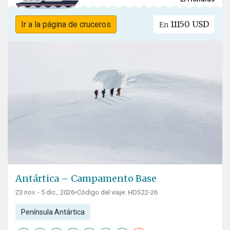
11150 USD
Ir a la página de cruceros
En
Antártica – Campamento Base
23 nov. - 5 dic., 2026
•
Código del viaje: HDS22-26
Península Antártica