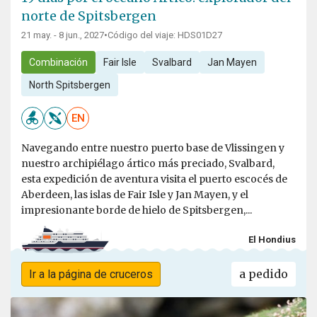
norte de Spitsbergen
21 may. - 8 jun., 2027
•
Código del viaje: HDS01D27
Combinación
Fair Isle
Svalbard
Jan Mayen
North Spitsbergen
EN
Navegando entre nuestro puerto base de Vlissingen y
nuestro archipiélago ártico más preciado, Svalbard,
esta expedición de aventura visita el puerto escocés de
Aberdeen, las islas de Fair Isle y Jan Mayen, y el
impresionante borde de hielo de Spitsbergen,...
El Hondius
a pedido
Ir a la página de cruceros