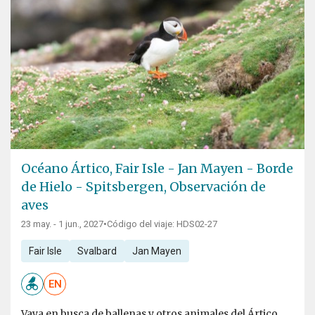
Océano Ártico, Fair Isle - Jan Mayen - Borde
de Hielo - Spitsbergen, Observación de
aves
23 may. - 1 jun., 2027
•
Código del viaje: HDS02-27
Fair Isle
Svalbard
Jan Mayen
EN
Vaya en busca de ballenas y otros animales del Ártico