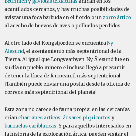
Brünnich
y
gaviotas tridáctilas
anidan en los
acantilados cercanos, y hay muchas posibilidades de
avistar una foca barbuda en el fiordo o un
zorro ártico
al acecho de huevos de aves o polluelos perdidos.
Al otro lado del Kongsfjorden se encuentra
Ny
Ålesund
, el asentamiento más septentrional de la
Tierra. Al igual que Longyearbyen, Ny Ålesund fue en
su día un pueblo minero e incluso llegó a presumir
de tener la línea de ferrocarril más septentrional.
¡También puede enviar una postal desde la oficina de
correos más septentrional del planeta!
Esta zona no carece de fauna propia: en las cercanías
crían
charranes articos
,
ánsares piquicortos
y
barnaclas cariblancas
. Y para aquellos interesados en
la historia de la exploración ártica, pueden visitar el