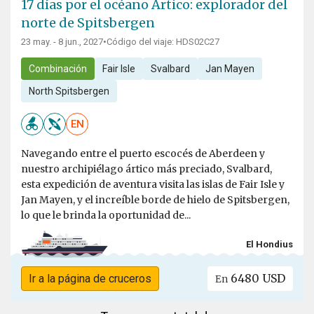
17 días por el océano Ártico: explorador del
norte de Spitsbergen
23 may. - 8 jun., 2027
•
Código del viaje: HDS02C27
Combinación
Fair Isle
Svalbard
Jan Mayen
North Spitsbergen
EN
Navegando entre el puerto escocés de Aberdeen y
nuestro archipiélago ártico más preciado, Svalbard,
esta expedición de aventura visita las islas de Fair Isle y
Jan Mayen, y el increíble borde de hielo de Spitsbergen,
lo que le brinda la oportunidad de...
El Hondius
6480 USD
Ir a la página de cruceros
En