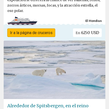
expedición le ofrecerá la chance de ver ballenas, renos,
zorros árticos, morsas, focas, y la atracción estrella, el
oso polar.
El Hondius
6250 USD
Ir a la página de cruceros
En
Alrededor de Spitsbergen, en el reino