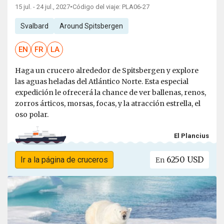
15 jul. - 24 jul., 2027
•
Código del viaje: PLA06-27
Svalbard
Around Spitsbergen
EN
FR
LA
Haga un crucero alrededor de Spitsbergen y explore
las aguas heladas del Atlántico Norte. Esta especial
expedición le ofrecerá la chance de ver ballenas, renos,
zorros árticos, morsas, focas, y la atracción estrella, el
oso polar.
El Plancius
6250 USD
Ir a la página de cruceros
En