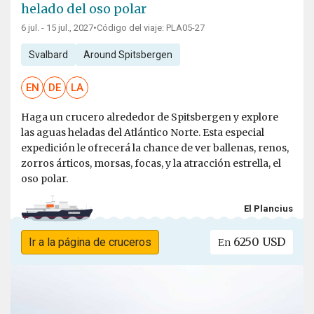
helado del oso polar
6 jul. - 15 jul., 2027
•
Código del viaje: PLA05-27
Svalbard
Around Spitsbergen
EN
DE
LA
Haga un crucero alrededor de Spitsbergen y explore
las aguas heladas del Atlántico Norte. Esta especial
expedición le ofrecerá la chance de ver ballenas, renos,
zorros árticos, morsas, focas, y la atracción estrella, el
oso polar.
El Plancius
6250 USD
Ir a la página de cruceros
En