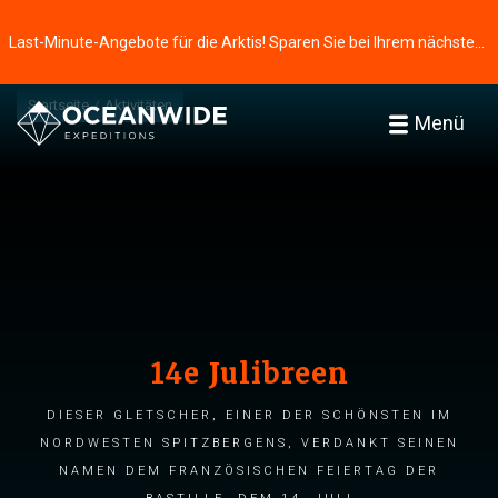
Last-Minute-Angebote für die Arktis! Sparen Sie bei Ihrem nächsten Abenteuer ⭢
Startseite
Aktivitäten
Menü
14e Julibreen
Dieser Gletscher, einer der schönsten im
Nordwesten Spitzbergens, verdankt seinen
Namen dem französischen Feiertag der
Bastille, dem 14. Juli