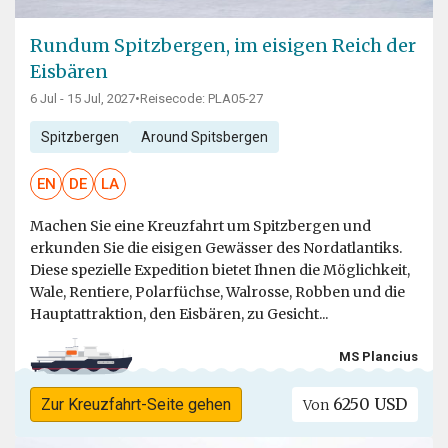
Rundum Spitzbergen, im eisigen Reich der
Eisbären
6 Jul - 15 Jul, 2027
•
Reisecode: PLA05-27
Spitzbergen
Around Spitsbergen
EN
DE
LA
Machen Sie eine Kreuzfahrt um Spitzbergen und
erkunden Sie die eisigen Gewässer des Nordatlantiks.
Diese spezielle Expedition bietet Ihnen die Möglichkeit,
Wale, Rentiere, Polarfüchse, Walrosse, Robben und die
Hauptattraktion, den Eisbären, zu Gesicht...
MS Plancius
6250 USD
Zur Kreuzfahrt-Seite gehen
Von