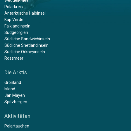
Weddell-Meer
Polarkreis
Antarktische Halbinsel
Kap Verde
Falklandinseln
Südgeorgien
Südliche Sandwichinseln
Südliche Shetlandinseln
Südliche Orkneyinseln
Rossmeer
Die Arktis
Grönland
Island
Jan Mayen
Spitzbergen
Aktivitäten
Polartauchen