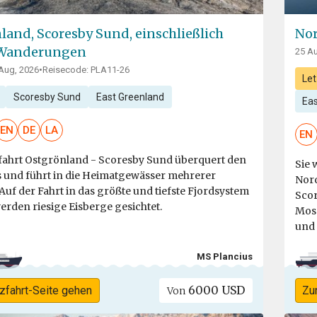
land, Scoresby Sund, einschließlich
Nor
 Wanderungen
25 Au
 Aug, 2026
•
Reisecode: PLA11-26
Let
Scoresby Sund
East Greenland
Ea
EN
DE
LA
EN
fahrt Ostgrönland - Scoresby Sund überquert den
Sie 
s und führt in die Heimatgewässer mehrerer
Nord
Auf der Fahrt in das größte und tiefste Fjordsystem
Scor
erden riesige Eisberge gesichtet.
Mosc
und 
MS Plancius
6000 USD
zfahrt-Seite gehen
Zu
Von