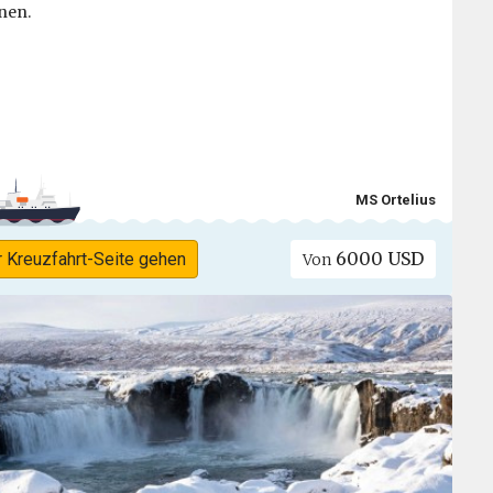
nen.
MS Ortelius
6000 USD
r Kreuzfahrt-Seite gehen
Von