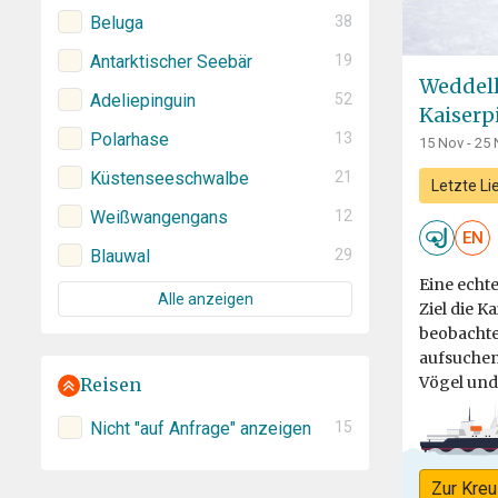
Beluga
38
Antarktischer Seebär
19
Weddell
Adeliepinguin
52
Kaiserp
Polarhase
13
15 Nov - 25 
Küstenseeschwalbe
21
Letzte Li
Weißwangengans
12
EN
Blauwal
29
Eine echt
Alle anzeigen
Ziel die K
beobachte
aufsuchen
Vögel und 
Reisen
Nicht "auf Anfrage" anzeigen
15
Zur Kreu