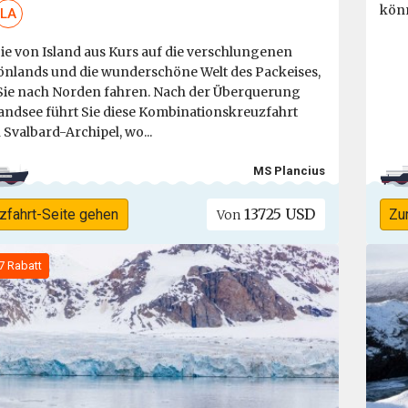
kön
LA
e von Island aus Kurs auf die verschlungenen
önlands und die wunderschöne Welt des Packeises,
ie nach Norden fahren. Nach der Überquerung
andsee führt Sie diese Kombinationskreuzfahrt
Svalbard-Archipel, wo...
MS Plancius
13725 USD
zfahrt-Seite gehen
Zu
Von
7 Rabatt