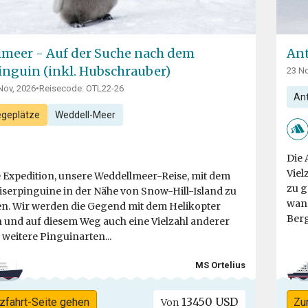
meer - Auf der Suche nach dem
Ant
inguin (inkl. Hubschrauber)
23 No
Nov, 2026
•
Reisecode: OTL22-26
Ant
egeplätze
Weddell-Meer
Die 
Viel
e Expedition, unsere Weddellmeer-Reise, mit dem
zu g
aiserpinguine in der Nähe von Snow-Hill-Island zu
wand
n. Wir werden die Gegend mit dem Helikopter
Berg
 und auf diesem Weg auch eine Vielzahl anderer
weitere Pinguinarten...
MS Ortelius
13450 USD
zfahrt-Seite gehen
Zu
Von