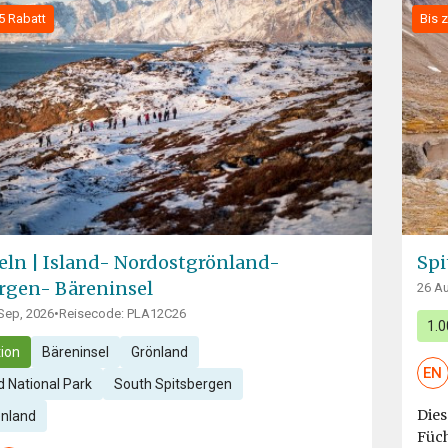
5 Rabatt
Bis 
seln | Island- Nordostgrönland-
Spi
rgen- Bäreninsel
26 Au
 Sep, 2026
•
Reisecode: PLA12C26
1.
ion
Bäreninsel
Grönland
EN
 National Park
South Spitsbergen
Dies
enland
Füch