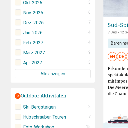
Okt. 2026
3
Nov. 2026
6
Dez. 2026
7
Süd-Spi
Jan. 2026
4
7 Sep - 12 S
Feb. 2027
4
Bärenins
März 2027
9
EN
DE
Apr. 2027
3
Erkunden 
Alle anzeigen
spektakul
mit impos
Die Meere
die Chance
Outdoor-Aktivitäten
Ski-Bergsteigen
2
Hubschrauber-Touren
7
Foto-Workshop
15