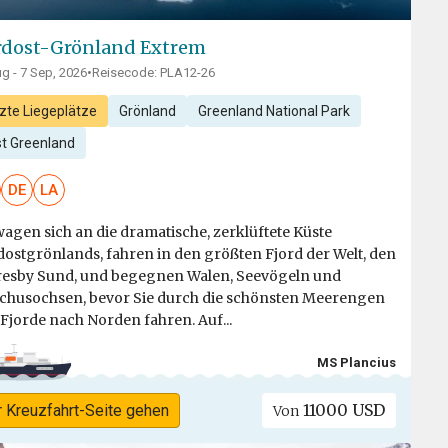
dost-Grönland Extrem
g - 7 Sep, 2026
•
Reisecode: PLA12-26
zte Liegeplätze
Grönland
Greenland National Park
st Greenland
DE
LA
wagen sich an die dramatische, zerklüftete Küste
ostgrönlands, fahren in den größten Fjord der Welt, den
esby Sund, und begegnen Walen, Seevögeln und
husochsen, bevor Sie durch die schönsten Meerengen
Fjorde nach Norden fahren. Auf...
MS Plancius
11000 USD
r Kreuzfahrt-Seite gehen
Von