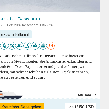
arktis - Basecamp
v - 5 Dez, 2026
•
Reisecode: HDS22-26
arktische Halbinsel
EN
Antarktische-Halbinsel-Basecamp-Reise bietet eine
zahl von Möglichkeiten, die Antarktis zu erkunden und
enießen. Diese Expedition ermöglicht es Ihnen, zu
ern, mit Schneeschuhen zu laufen, Kajak zu fahren,
e zu besteigen und sogar...
MS Hondius
13150 USD
r Kreuzfahrt-Seite gehen
Von