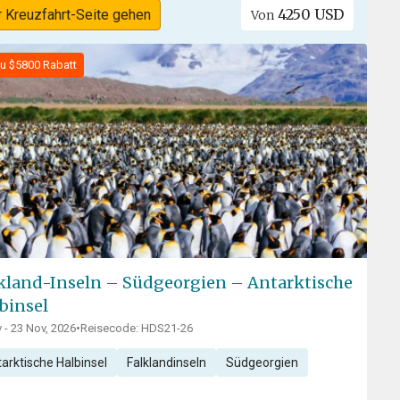
4250 USD
r Kreuzfahrt-Seite gehen
Von
zu $5800 Rabatt
kland-Inseln – Südgeorgien – Antarktische
binsel
 - 23 Nov, 2026
•
Reisecode: HDS21-26
arktische Halbinsel
Falklandinseln
Südgeorgien