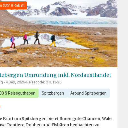
zu $3518 Rabatt
tzbergen Umrundung inkl. Nordaustlandet
g - 4 Sep, 2026
•
Reisecode: OTL13-26
000 $ Reiseguthaben
Spitzbergen
Around Spitsbergen
e Fahrt um Spitzbergen bietet Ihnen gute Chancen, Wale,
se, Rentiere, Robben und Eisbären beobachten zu