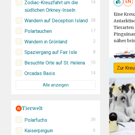
EN
Zodiac-Kreuzfahrt um die
14
südlichen Orkney-Inseln
Eine Kreu
Wandern auf Deception Island
28
Antarktis
Tierarten
Polartauchen
17
Pinguinar
näher bri
Wandern in Grönland
2
Spaziergang auf Fair Isle
8
Besuchte Orte auf St. Helena
10
Zur Kreu
Orcadas Basis
14
Alle anzeigen
Tierwelt
Polarfuchs
39
Kaiserpinguin
6