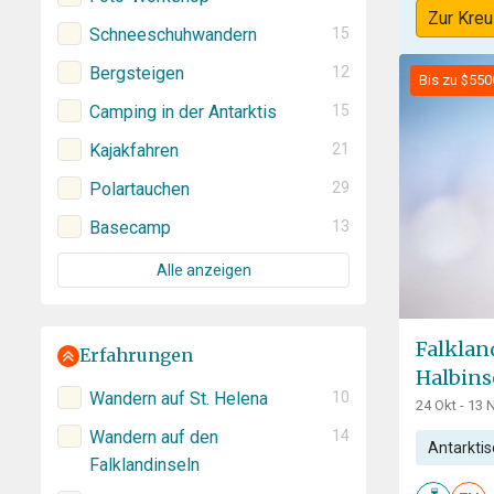
Zur Kreu
Schneeschuhwandern
15
Bergsteigen
12
Bis zu $550
Camping in der Antarktis
15
Kajakfahren
21
Polartauchen
29
Basecamp
13
Alle anzeigen
Falklan
Erfahrungen
Halbins
Wandern auf St. Helena
10
24 Okt - 13 
Wandern auf den
14
Antarktis
Falklandinseln