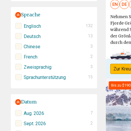
EN
DE
Sprache
Nehmen Si
Fjorde Gr
Englisch
132
während S
der Grönl
Deutsch
13
durch den 
Chinese
3
French
2
Zweisprachig
3
Zur Kreu
Sprachunterstützung
15
Bis zu $190
Datum
Aug. 2026
7
Sept. 2026
2