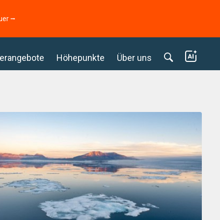
uer ⭢
erangebote
Höhepunkte
Über uns