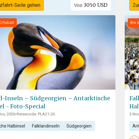
3050 USD
zfahrt-Seite gehen
Zu
Von
0 Rabatt
Bis 
d-Inseln – Südgeorgien – Antarktische
Fal
el - Foto-Special
Hal
Nov, 2026
•
Reisecode: PLA21-26
3 Nov
che Halbinsel
Falklandinseln
Südgeorgien
Ant