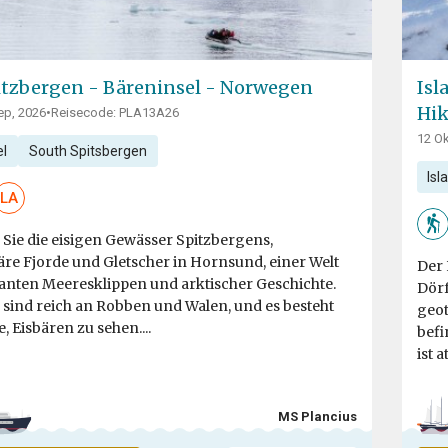
tzbergen - Bäreninsel - Norwegen
Isl
Hik
ep, 2026
•
Reisecode: PLA13A26
12 Ok
el
South Spitsbergen
Isl
LA
Sie die eisigen Gewässer Spitzbergens,
äre Fjorde und Gletscher in Hornsund, einer Welt
Der 
anten Meeresklippen und arktischer Geschichte.
Dörf
 sind reich an Robben und Walen, und es besteht
geot
, Eisbären zu sehen....
befi
ist 
MS Plancius