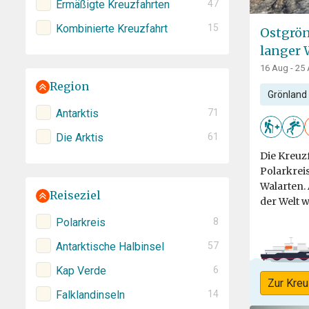
Ermäßigte Kreuzfahrten
47
Kombinierte Kreuzfahrt
15
Ostgrön
langer
16 Aug - 25
Region
Grönland
Antarktis
71
Die Arktis
61
Die Kreuz
Polarkrei
Walarten. 
Reiseziel
der Welt w
Polarkreis
8
Antarktische Halbinsel
57
Kap Verde
6
Zur Kreu
Falklandinseln
14