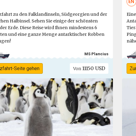
EN
zfahrt zu den Falklandinseln, Südgeorgien und der
Eine
chen Halbinsel. Sehen Sie einige der schönsten
Anta
 der Erde. Diese Reise wird Ihnen mindestens 6
Tier
ten und eine ganze Menge antarktischer Robben
Ping
ngen!
nähe
MS Plancius
11150 USD
zfahrt-Seite gehen
Zu
Von