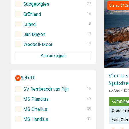
Südgeorgien
22
Bis zu $152
Grönland
16
Island
8
Jan Mayen
13
Weddell-Meer
12
Alle anzeigen
Vier In
Schiff
Spitzbe
SV Rembrandt van Rijn
15
25 Aug - 12
MS Plancius
47
Kombinat
MS Ortelius
39
Greenland
MS Hondius
31
East Gre