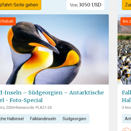
3050 USD
zfahrt-Seite gehen
Zu
Von
0 Rabatt
Bis 
d-Inseln – Südgeorgien – Antarktische
Fal
el - Foto-Special
Hal
Nov, 2026
•
Reisecode: PLA21-26
3 Nov
che Halbinsel
Falklandinseln
Südgeorgien
Ant