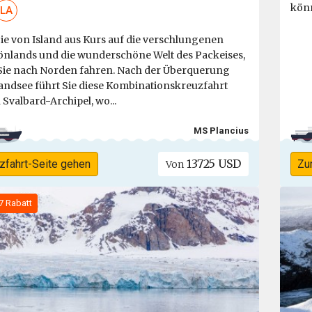
kön
LA
e von Island aus Kurs auf die verschlungenen
önlands und die wunderschöne Welt des Packeises,
ie nach Norden fahren. Nach der Überquerung
andsee führt Sie diese Kombinationskreuzfahrt
Svalbard-Archipel, wo...
MS Plancius
13725 USD
zfahrt-Seite gehen
Zu
Von
7 Rabatt