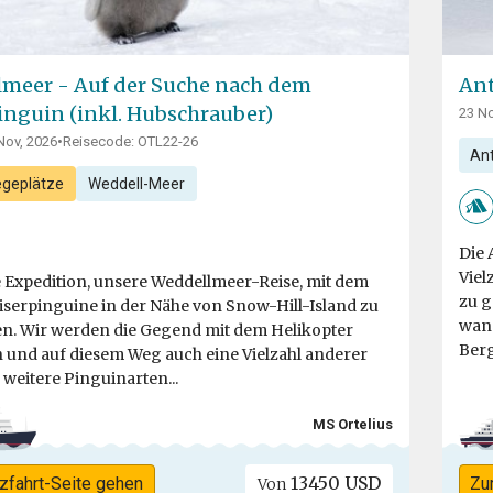
meer - Auf der Suche nach dem
Ant
inguin (inkl. Hubschrauber)
23 No
Nov, 2026
•
Reisecode: OTL22-26
Ant
egeplätze
Weddell-Meer
Die 
Viel
e Expedition, unsere Weddellmeer-Reise, mit dem
zu g
aiserpinguine in der Nähe von Snow-Hill-Island zu
wand
n. Wir werden die Gegend mit dem Helikopter
Berg
 und auf diesem Weg auch eine Vielzahl anderer
weitere Pinguinarten...
MS Ortelius
13450 USD
zfahrt-Seite gehen
Zu
Von