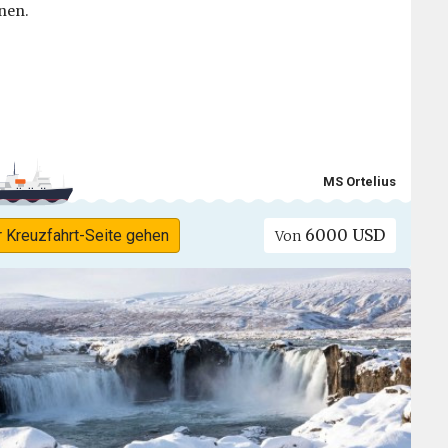
nen.
MS Ortelius
6000 USD
r Kreuzfahrt-Seite gehen
Von