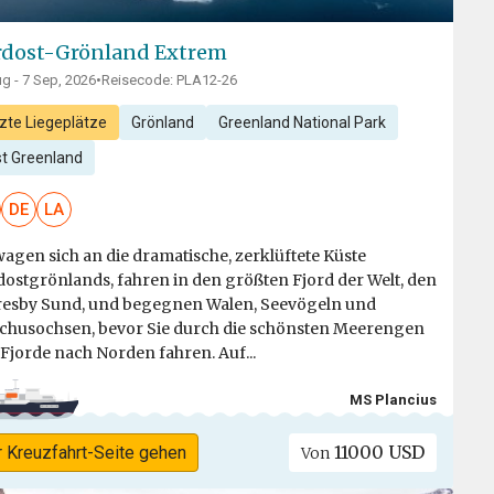
dost-Grönland Extrem
g - 7 Sep, 2026
•
Reisecode: PLA12-26
zte Liegeplätze
Grönland
Greenland National Park
st Greenland
DE
LA
wagen sich an die dramatische, zerklüftete Küste
ostgrönlands, fahren in den größten Fjord der Welt, den
esby Sund, und begegnen Walen, Seevögeln und
husochsen, bevor Sie durch die schönsten Meerengen
Fjorde nach Norden fahren. Auf...
MS Plancius
11000 USD
r Kreuzfahrt-Seite gehen
Von