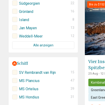
Südgeorgien
22
Bis zu $152
Grönland
16
Island
8
Jan Mayen
13
Weddell-Meer
12
Alle anzeigen
Vier In
Schiff
Spitzbe
SV Rembrandt van Rijn
15
25 Aug - 12
MS Plancius
47
Kombinat
MS Ortelius
39
Greenland
MS Hondius
31
East Gre