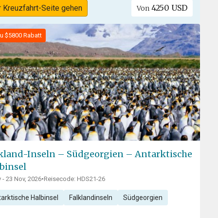
4250 USD
r Kreuzfahrt-Seite gehen
Von
zu $5800 Rabatt
kland-Inseln – Südgeorgien – Antarktische
binsel
 - 23 Nov, 2026
•
Reisecode: HDS21-26
arktische Halbinsel
Falklandinseln
Südgeorgien