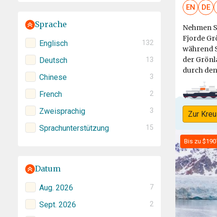
EN
DE
Sprache
Nehmen Si
Fjorde Gr
Englisch
132
während S
der Grönl
Deutsch
13
durch den 
Chinese
3
French
2
Zweisprachig
3
Zur Kreu
Sprachunterstützung
15
Bis zu $190
Datum
Aug. 2026
7
Sept. 2026
2