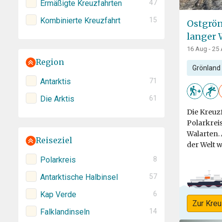
Ermäßigte Kreuzfahrten
47
Kombinierte Kreuzfahrt
15
Ostgrön
langer
16 Aug - 25
Region
Grönland
Antarktis
71
Die Arktis
61
Die Kreuz
Polarkrei
Walarten. 
Reiseziel
der Welt w
Polarkreis
8
Antarktische Halbinsel
57
Kap Verde
6
Zur Kreu
Falklandinseln
14