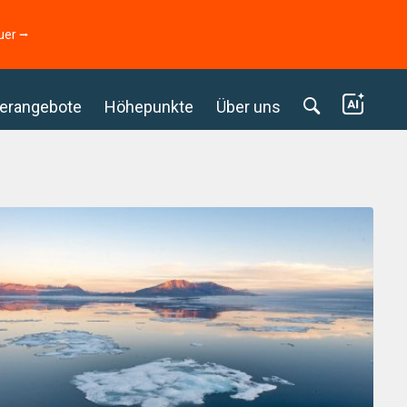
uer ⭢
erangebote
Höhepunkte
Über uns