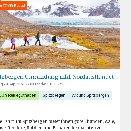
zu $3518 Rabatt
tzbergen Umrundung inkl. Nordaustlandet
g - 4 Sep, 2026
•
Reisecode: OTL13-26
000 $ Reiseguthaben
Spitzbergen
Around Spitsbergen
e Fahrt um Spitzbergen bietet Ihnen gute Chancen, Wale,
se, Rentiere, Robben und Eisbären beobachten zu