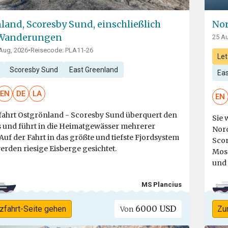
land, Scoresby Sund, einschließlich
Nor
 Wanderungen
25 Au
 Aug, 2026
•
Reisecode: PLA11-26
Let
Scoresby Sund
East Greenland
Ea
EN
DE
LA
EN
fahrt Ostgrönland - Scoresby Sund überquert den
Sie 
s und führt in die Heimatgewässer mehrerer
Nord
Auf der Fahrt in das größte und tiefste Fjordsystem
Scor
erden riesige Eisberge gesichtet.
Mosc
und 
MS Plancius
6000 USD
zfahrt-Seite gehen
Zu
Von