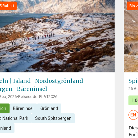
5 Rabatt
Bis 
seln | Island- Nordostgrönland-
Spi
rgen- Bäreninsel
26 Au
 Sep, 2026
•
Reisecode: PLA12C26
1.
ion
Bäreninsel
Grönland
EN
 National Park
South Spitsbergen
Dies
enland
Füch