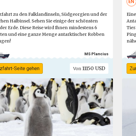
EN
zfahrt zu den Falklandinseln, Südgeorgien und der
Eine
chen Halbinsel. Sehen Sie einige der schönsten
Anta
 der Erde. Diese Reise wird Ihnen mindestens 6
Tier
ten und eine ganze Menge antarktischer Robben
Ping
ngen!
nähe
MS Plancius
11150 USD
zfahrt-Seite gehen
Zu
Von