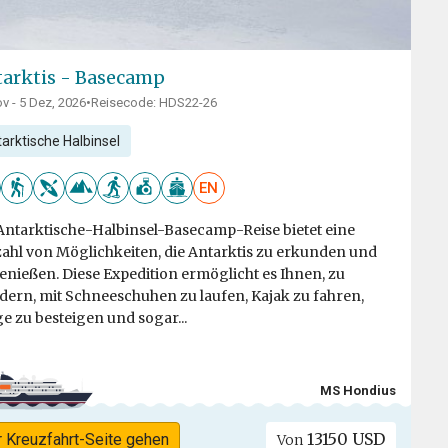
arktis - Basecamp
v - 5 Dez, 2026
•
Reisecode: HDS22-26
arktische Halbinsel
EN
Antarktische-Halbinsel-Basecamp-Reise bietet eine
zahl von Möglichkeiten, die Antarktis zu erkunden und
enießen. Diese Expedition ermöglicht es Ihnen, zu
ern, mit Schneeschuhen zu laufen, Kajak zu fahren,
e zu besteigen und sogar...
MS Hondius
13150 USD
r Kreuzfahrt-Seite gehen
Von