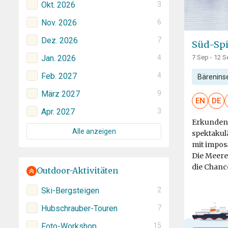
Okt. 2026
3
Nov. 2026
6
Dez. 2026
7
Süd-Spi
Jan. 2026
4
7 Sep - 12 S
Feb. 2027
4
Bärenins
März 2027
9
EN
DE
Apr. 2027
3
Erkunden 
Alle anzeigen
spektakul
mit impos
Die Meere
die Chance
Outdoor-Aktivitäten
Ski-Bergsteigen
2
Hubschrauber-Touren
7
Foto-Workshop
15