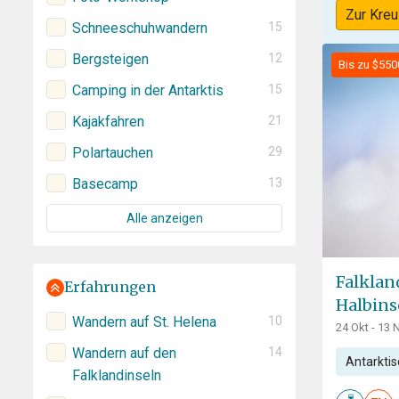
Zur Kreu
Schneeschuhwandern
15
Bergsteigen
12
Bis zu $550
Camping in der Antarktis
15
Kajakfahren
21
Polartauchen
29
Basecamp
13
Alle anzeigen
Falklan
Erfahrungen
Halbins
Wandern auf St. Helena
10
24 Okt - 13 
Wandern auf den
14
Antarktis
Falklandinseln