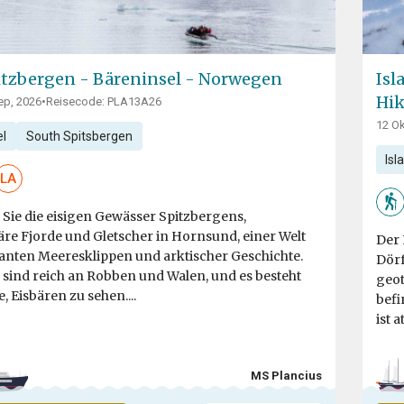
tzbergen - Bäreninsel - Norwegen
Isl
Hik
ep, 2026
•
Reisecode: PLA13A26
12 Ok
el
South Spitsbergen
Isl
LA
Sie die eisigen Gewässer Spitzbergens,
äre Fjorde und Gletscher in Hornsund, einer Welt
Der 
anten Meeresklippen und arktischer Geschichte.
Dörf
 sind reich an Robben und Walen, und es besteht
geot
, Eisbären zu sehen....
befi
ist 
MS Plancius