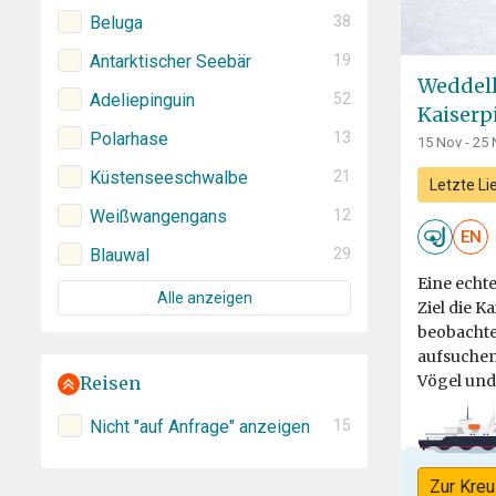
Beluga
38
Antarktischer Seebär
19
Weddell
Adeliepinguin
52
Kaiserp
Polarhase
13
15 Nov - 25 
Küstenseeschwalbe
21
Letzte Li
Weißwangengans
12
EN
Blauwal
29
Eine echt
Alle anzeigen
Ziel die K
beobachte
aufsuchen
Vögel und 
Reisen
Nicht "auf Anfrage" anzeigen
15
Zur Kreu