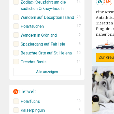
EN
Zodiac-Kreuzfahrt um die
14
südlichen Orkney-Inseln
Eine Kreu
Wandern auf Deception Island
28
Antarktis
Tierarten
Polartauchen
17
Pinguinar
näher bri
Wandern in Grönland
2
Spaziergang auf Fair Isle
8
Besuchte Orte auf St. Helena
10
Zur Kreu
Orcadas Basis
14
Alle anzeigen
Tierwelt
Polarfuchs
39
Kaiserpinguin
6