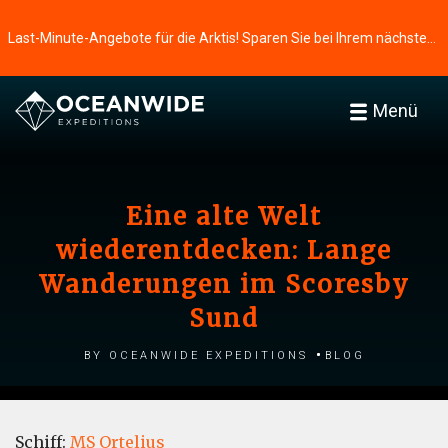
Last-Minute-Angebote für die Arktis! Sparen Sie bei Ihrem nächsten Abenteuer ⭢
Menü
Eine alte Welt
wiederentdecken: Lange
Wanderungen im Scoresby
Sund
by Oceanwide Expeditions
Blog
Schiff:
MS Ortelius