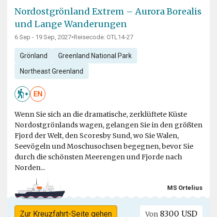
Nordostgrönland Extrem – Aurora Borealis
und Lange Wanderungen
6 Sep - 19 Sep, 2027
•
Reisecode: OTL14-27
Grönland
Greenland National Park
Northeast Greenland
EN
Wenn Sie sich an die dramatische, zerklüftete Küste
Nordostgrönlands wagen, gelangen Sie in den größten
Fjord der Welt, den Scoresby Sund, wo Sie Walen,
Seevögeln und Moschusochsen begegnen, bevor Sie
durch die schönsten Meerengen und Fjorde nach
Norden...
MS Ortelius
8300 USD
Zur Kreuzfahrt-Seite gehen
Von