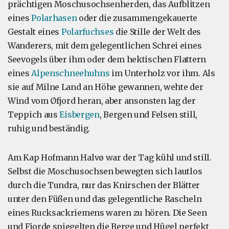
prächtigen Moschusochsenherden, das Aufblitzen
eines
Polarhasen
oder die zusammengekauerte
Gestalt eines
Polarfuchses
die Stille der Welt des
Wanderers, mit dem gelegentlichen Schrei eines
Seevogels über ihm oder dem hektischen Flattern
eines
Alpenschneehuhns
im Unterholz vor ihm. Als
sie auf Milne Land an Höhe gewannen, wehte der
Wind vom Øfjord heran, aber ansonsten lag der
Teppich aus
Eisbergen
, Bergen und Felsen still,
ruhig und beständig.
Am Kap Hofmann Halvø war der Tag kühl und still.
Selbst die Moschusochsen bewegten sich lautlos
durch die Tundra, nur das Knirschen der Blätter
unter den Füßen und das gelegentliche Rascheln
eines Rucksackriemens waren zu hören. Die Seen
und Fjorde spiegelten die Berge und Hügel perfekt