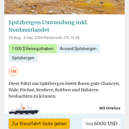
Spitzbergen Umrundung inkl.
Nordaustlandet
26 Aug - 4 Sep, 2026
•
Reisecode: OTL13-26
1.000 $ Reiseguthaben
Around Spitsbergen
Spitzbergen
EN
Diese Fahrt um Spitzbergen bietet Ihnen gute Chancen,
Wale, Füchse, Rentiere, Robben und Eisbären
beobachten zu können.
MS Ortelius
6000 USD
Zur Kreuzfahrt-Seite gehen
Von