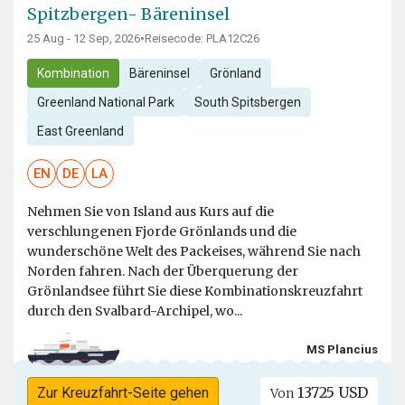
Spitzbergen- Bäreninsel
25 Aug - 12 Sep, 2026
•
Reisecode: PLA12C26
Kombination
Bäreninsel
Grönland
Greenland National Park
South Spitsbergen
East Greenland
EN
DE
LA
Nehmen Sie von Island aus Kurs auf die
verschlungenen Fjorde Grönlands und die
wunderschöne Welt des Packeises, während Sie nach
Norden fahren. Nach der Überquerung der
Grönlandsee führt Sie diese Kombinationskreuzfahrt
durch den Svalbard-Archipel, wo...
MS Plancius
13725 USD
Zur Kreuzfahrt-Seite gehen
Von