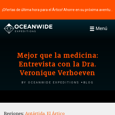
¡Ofertas de última hora para el Ártico! Ahorre en su próxima aventura ⭢
Menú
Mejor que la medicina:
Entrevista con la Dra.
Veronique Verhoeven
by Oceanwide Expeditions
Blog
Regiones:
Antártida,
El Ártico