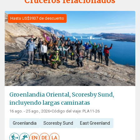
Cruceros relacionados
Hasta US$3937 de descuento
Groenlandia Oriental, Scoresby Sund,
incluyendo largas caminatas
16 ago. - 25 ago., 2026
•
Código del viaje: PLA11-26
Groenlandia
Scoresby Sund
East Greenland
EN
DE
LA