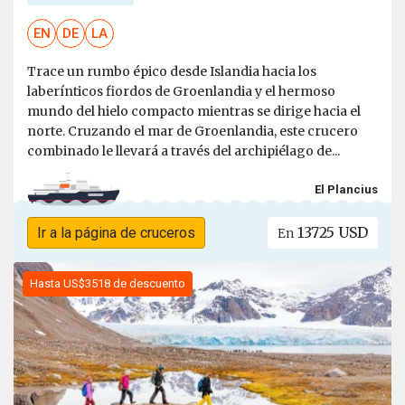
EN
DE
LA
Trace un rumbo épico desde Islandia hacia los
laberínticos fiordos de Groenlandia y el hermoso
mundo del hielo compacto mientras se dirige hacia el
norte. Cruzando el mar de Groenlandia, este crucero
combinado le llevará a través del archipiélago de...
El Plancius
13725 USD
Ir a la página de cruceros
En
Hasta US$3518 de descuento