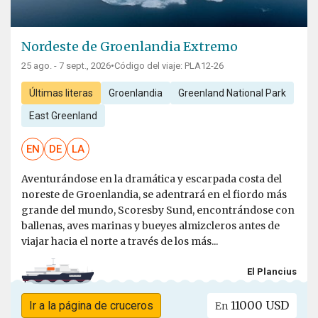
Nordeste de Groenlandia Extremo
25 ago. - 7 sept., 2026
•
Código del viaje: PLA12-26
Últimas literas
Groenlandia
Greenland National Park
East Greenland
EN
DE
LA
Aventurándose en la dramática y escarpada costa del
noreste de Groenlandia, se adentrará en el fiordo más
grande del mundo, Scoresby Sund, encontrándose con
ballenas, aves marinas y bueyes almizcleros antes de
viajar hacia el norte a través de los más...
El Plancius
11000 USD
Ir a la página de cruceros
En