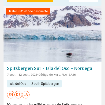
Hasta US$1907 de descuento
Spitsbergen Sur - Isla del Oso - Noruega
7 sept. - 12 sept., 2026
•
Código del viaje: PLA13A26
Isla del Oso
South Spitsbergen
EN
DE
LA
Navegue por las gélidas aguas de Spitsbergen,