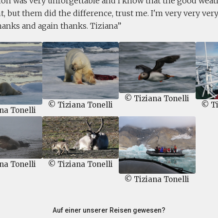
ion was very unforgettable and I know that the good weat
, but them did the difference, trust me. I'm very very very
hanks and again thanks. Tiziana
© Tiziana Tonelli
© Tiziana Tonelli
© Ti
na Tonelli
na Tonelli
© Tiziana Tonelli
© Tiziana Tonelli
Auf einer unserer Reisen gewesen?