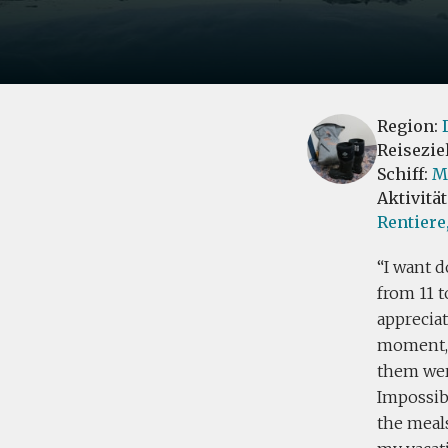
Region:
Reisezie
Schiff:
M
Aktivitä
Rentiere
I want d
from 11 t
appreciat
moment, s
them were
Impossibl
the meals