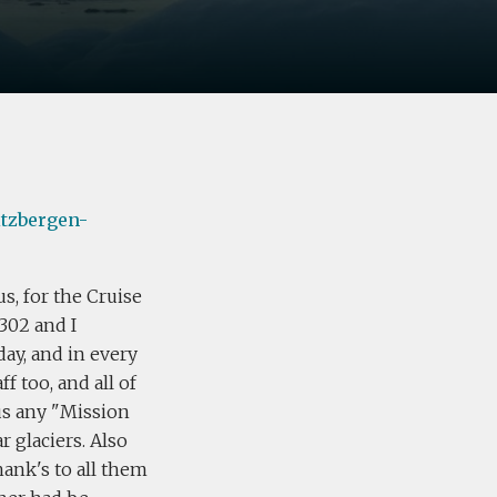
itzbergen-
s, for the Cruise
 302 and I
day, and in every
f too, and all of
 us any "Mission
r glaciers. Also
ank's to all them