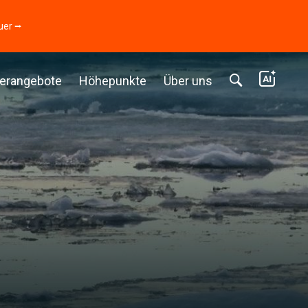
uer ⭢
erangebote
Höhepunkte
Über uns