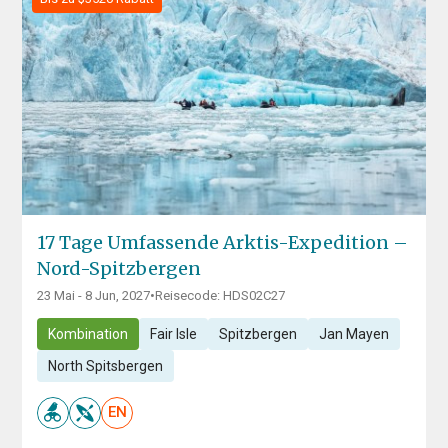
17 Tage Umfassende Arktis-Expedition –
Nord-Spitzbergen
23 Mai - 8 Jun, 2027
•
Reisecode: HDS02C27
Kombination
Fair Isle
Spitzbergen
Jan Mayen
North Spitsbergen
EN