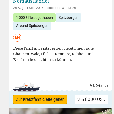
Nordaustlandet
26 Aug - 4 Sep, 2026
•
Reisecode: OTL13-26
1.000 $ Reiseguthaben
Spitzbergen
Around Spitsbergen
EN
Diese Fahrt um Spitzbergen bietet Ihnen gute
Chancen, Wale, Füchse, Rentiere, Robben und
Eisbären beobachten zu können.
MS Ortelius
6000 USD
Zur Kreuzfahrt-Seite gehen
Von