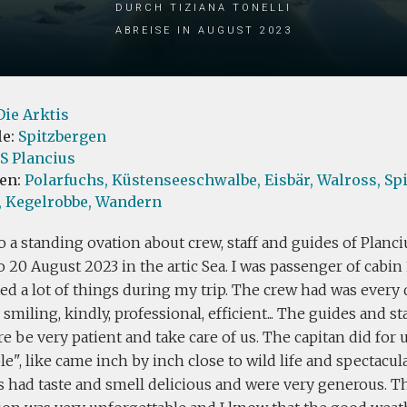
durch Tiziana Tonelli
Abreise in August 2023
Die Arktis
le:
Spitzbergen
S Plancius
ten:
Polarfuchs,
Küstenseeschwalbe,
Eisbär,
Walross,
Sp
,
Kegelrobbe,
Wandern
o a standing ovation about crew, staff and guides of Planciu
o 20 August 2023 in the artic Sea. I was passenger of cabin
ed a lot of things during my trip. The crew had was every 
miling, kindly, professional, efficient... The guides and staf
 be very patient and take care of us. The capitan did for
e", like came inch by inch close to wild life and spectacula
 had taste and smell delicious and were very generous. Th