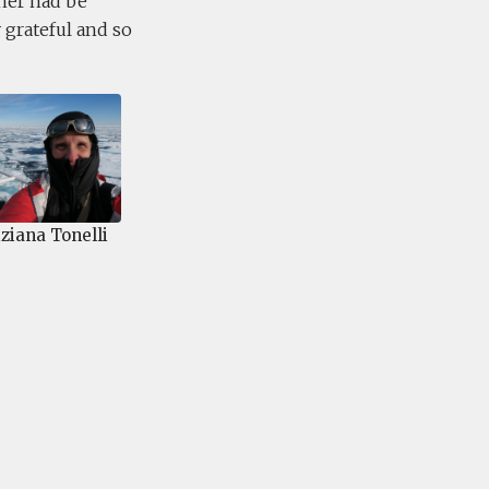
her had be
 grateful and so
ziana Tonelli