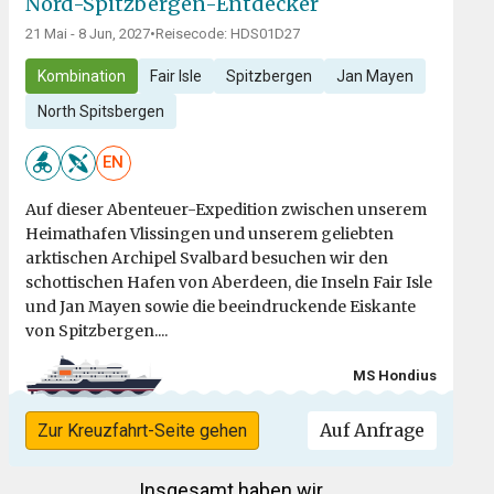
Nord-Spitzbergen-Entdecker
21 Mai - 8 Jun, 2027
•
Reisecode: HDS01D27
Kombination
Fair Isle
Spitzbergen
Jan Mayen
North Spitsbergen
EN
Auf dieser Abenteuer-Expedition zwischen unserem
Heimathafen Vlissingen und unserem geliebten
arktischen Archipel Svalbard besuchen wir den
schottischen Hafen von Aberdeen, die Inseln Fair Isle
und Jan Mayen sowie die beeindruckende Eiskante
von Spitzbergen....
MS Hondius
Auf Anfrage
Zur Kreuzfahrt-Seite gehen
Insgesamt haben wir