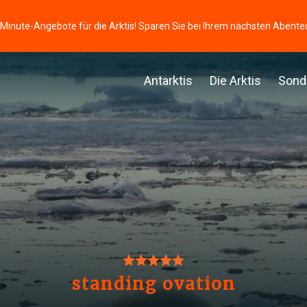
-Minute-Angebote für die Arktis! Sparen Sie bei Ihrem nächsten Abente
Antarktis
Die Arktis
Sond
standing ovation