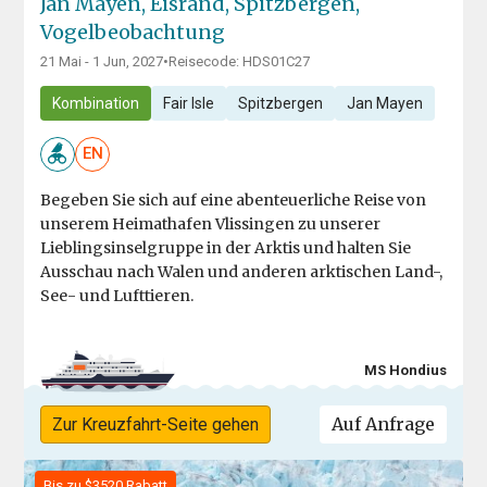
Jan Mayen, Eisrand, Spitzbergen,
Vogelbeobachtung
21 Mai - 1 Jun, 2027
•
Reisecode: HDS01C27
Kombination
Fair Isle
Spitzbergen
Jan Mayen
EN
Begeben Sie sich auf eine abenteuerliche Reise von
unserem Heimathafen Vlissingen zu unserer
Lieblingsinselgruppe in der Arktis und halten Sie
Ausschau nach Walen und anderen arktischen Land-,
See- und Lufttieren.
MS Hondius
Auf Anfrage
Zur Kreuzfahrt-Seite gehen
Bis zu $3520 Rabatt