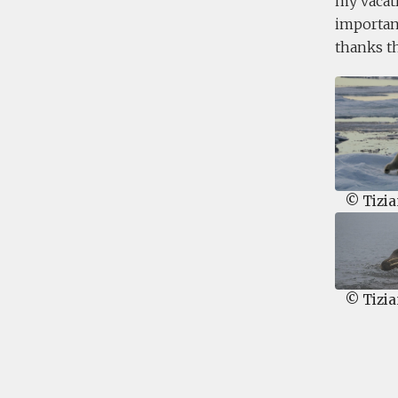
my vacat
important
thanks t
© Tizia
© Tizia