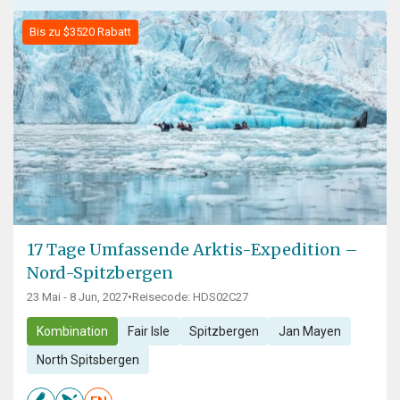
Bis zu $3520 Rabatt
17 Tage Umfassende Arktis-Expedition –
Nord-Spitzbergen
23 Mai - 8 Jun, 2027
•
Reisecode: HDS02C27
Kombination
Fair Isle
Spitzbergen
Jan Mayen
North Spitsbergen