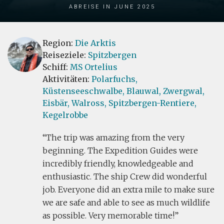
Abreise in June 2025
Region:
Die Arktis
Reiseziele:
Spitzbergen
Schiff:
MS Ortelius
Aktivitäten:
Polarfuchs,
Küstenseeschwalbe,
Blauwal,
Zwergwal,
Eisbär,
Walross,
Spitzbergen-Rentiere,
Kegelrobbe
The trip was amazing from the very
beginning. The Expedition Guides were
incredibly friendly, knowledgeable and
enthusiastic. The ship Crew did wonderful
job. Everyone did an extra mile to make sure
we are safe and able to see as much wildlife
as possible. Very memorable time!