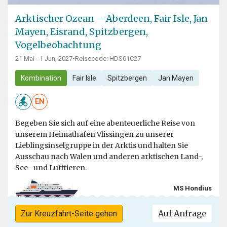
Arktischer Ozean – Aberdeen, Fair Isle, Jan
Mayen, Eisrand, Spitzbergen,
Vogelbeobachtung
21 Mai - 1 Jun, 2027
•
Reisecode: HDS01C27
Kombination
Fair Isle
Spitzbergen
Jan Mayen
EN
Begeben Sie sich auf eine abenteuerliche Reise von
unserem Heimathafen Vlissingen zu unserer
Lieblingsinselgruppe in der Arktis und halten Sie
Ausschau nach Walen und anderen arktischen Land-,
See- und Lufttieren.
MS Hondius
Auf Anfrage
Zur Kreuzfahrt-Seite gehen