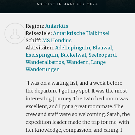
Abreise in January 2024
Region:
Antarktis
Reiseziele:
Antarktische Halbinsel
Schiff:
MS Hondius
Aktivitäten:
Adeliepinguin,
Blauwal,
Eselspinguin,
Buckelwal,
Seeleopard,
Wanderalbatros,
Wandern,
Lange
Wanderungen
I was on a waiting list, and a week before
the departure I got my spot. It was the most
interesting journey. The twin bed room was
excellent, and I got a great roommate. The
crew and staff were so welcoming. Sarah, the
expedition leader made the trip for me, with
her knowledge, compassion, and caring. I