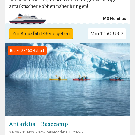
antarktischer Robben näher bringen!
MS Hondius
11150 USD
Zur Kreuzfahrt-Seite gehen
Von
Bis zu $3150 Rabatt
Antarktis - Basecamp
3 Nov - 15 Nov, 2026
•
Reisecode: OTL21-26