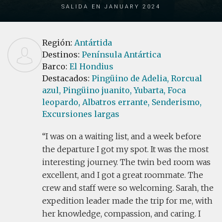
Salida en January 2024
Región:
Antártida
Destinos:
Península Antártica
Barco:
El Hondius
Destacados:
Pingüino de Adelia,
Rorcual
azul,
Pingüino juanito,
Yubarta,
Foca
leopardo,
Albatros errante,
Senderismo,
Excursiones largas
I was on a waiting list, and a week before
the departure I got my spot. It was the most
interesting journey. The twin bed room was
excellent, and I got a great roommate. The
crew and staff were so welcoming. Sarah, the
expedition leader made the trip for me, with
her knowledge, compassion, and caring. I