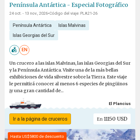
Península Antártica - Especial Fotográfico
24 oct. - 13 nov., 2026
•
Código del viaje: PLA21-26
Península Antártica
Islas Malvinas
Islas Georgias del Sur
EN
Un crucero a las islas Malvinas, las islas Georgias del Sur
y la Península Antártica. Visite una de la más bellas
exhibiciones de vida silvestre sobre la Tierra. Este viaje
le permitirá conocer al menos 6 especies de pingüinos
¡y una gran cantidad de...
El Plancius
11150 USD
Ir a la página de cruceros
En
Hasta US$5800 de descuento