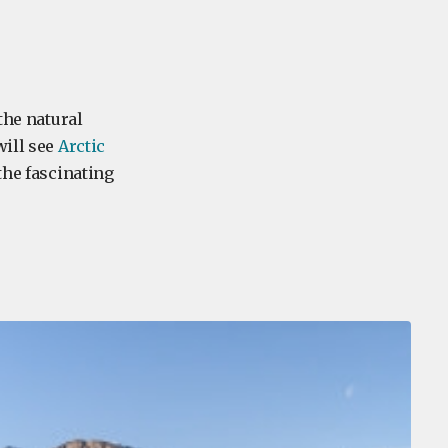
the natural
will see
Arctic
the fascinating