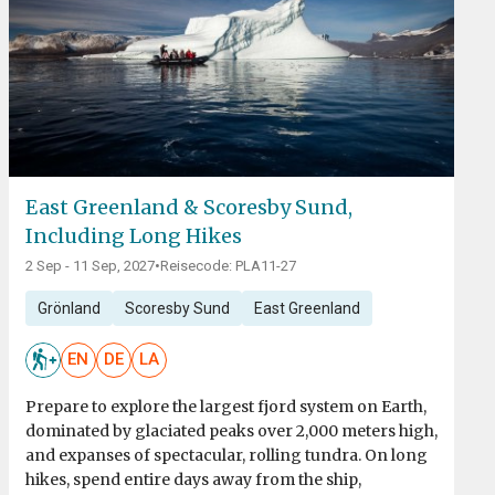
East Greenland & Scoresby Sund,
Including Long Hikes
2 Sep - 11 Sep, 2027
•
Reisecode: PLA11-27
Grönland
Scoresby Sund
East Greenland
EN
DE
LA
Prepare to explore the largest fjord system on Earth,
dominated by glaciated peaks over 2,000 meters high,
and expanses of spectacular, rolling tundra. On long
hikes, spend entire days away from the ship,