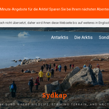
-Minute-Angebote für die Arktis! Sparen Sie bei Ihrem nächsten Abente
noch nicht übersetzt, daher wird Ihnen diese Webseite bis auf weiteres in Engli
Antarktis
Die Arktis
Sond
Sydkap
by Sund where wildlife, striking terrain, and anc