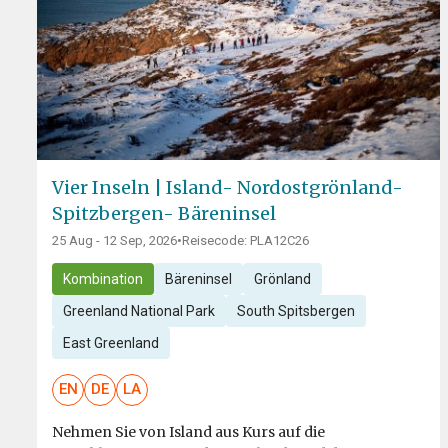
Vier Inseln | Island- Nordostgrönland-
Spitzbergen- Bäreninsel
25 Aug - 12 Sep, 2026
•
Reisecode: PLA12C26
Kombination
Bäreninsel
Grönland
Greenland National Park
South Spitsbergen
East Greenland
EN
DE
LA
Nehmen Sie von Island aus Kurs auf die