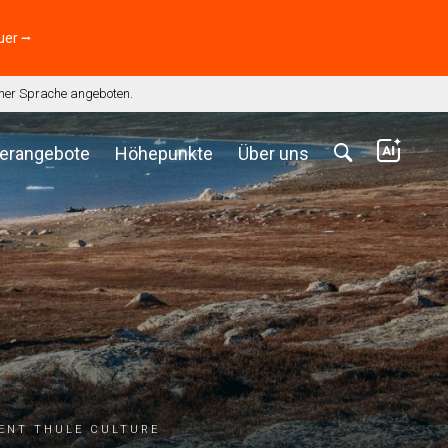
uer ⭢
scher Sprache angeboten.
erangebote
Höhepunkte
Über uns
ient Thule culture