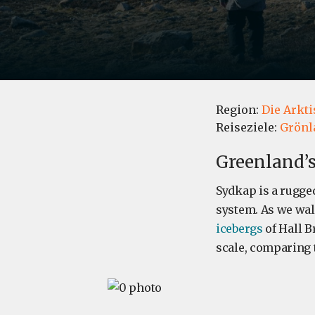
Region:
Die Arkti
Reiseziele:
Grönl
Greenland’
Sydkap is a rugge
system. As we wal
icebergs
of Hall B
scale, comparing t