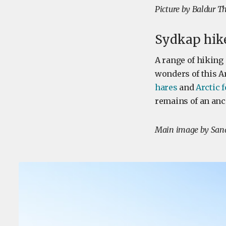
Picture by Baldur T
Sydkap hike
A range of hiking 
wonders of this Ar
hares
and
Arctic 
remains of an anc
Main image by Sand