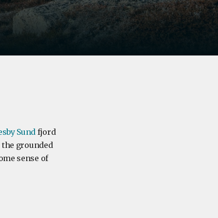
esby Sund
fjord
e the grounded
some sense of