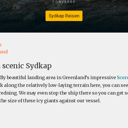
converge
Sydkap Reisen
s
and
s scenic Sydkap
dly beautiful landing area in Greenland’s impressive
Scor
k along the relatively low-laying terrain here, you can se
redning. We may even stop the ship there so you can get 
he size of these icy giants against our vessel.