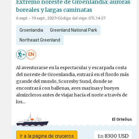
Extremo noreste de Groenlandia: auroras
boreales y largas caminatas
6 sept. - 19 sept., 2027
•
Código del viaje: OTL14-27
Groenlandia
Greenland National Park
Northeast Greenland
EN
Al aventurarse en la espectacular y escarpada costa
del noreste de Groenlandia, entrará en el fiordo más
grande del mundo, Scoresby Sund, donde se
encontrará con ballenas, aves marinas y bueyes
almizcleros antes de viajar hacia el norte a través de
los...
El Ortelius
8300 USD
Ir a la página de cruceros
En