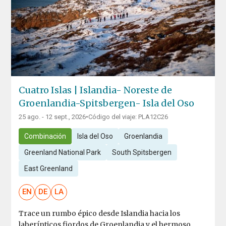
Cuatro Islas | Islandia- Noreste de
Groenlandia-Spitsbergen- Isla del Oso
25 ago. - 12 sept., 2026
•
Código del viaje: PLA12C26
Combinación
Isla del Oso
Groenlandia
Greenland National Park
South Spitsbergen
East Greenland
EN
DE
LA
Trace un rumbo épico desde Islandia hacia los
laberínticos fiordos de Groenlandia y el hermoso