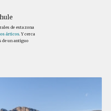
Thule
ales de esta zona
os árticos
. Y cerca
s de un antiguo