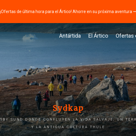
¡Ofertas de última hora para el Ártico! Ahorre en su próxima aventura 
Antártida
El Ártico
Ofertas
Sydkap
sby Sund donde confluyen la vida salvaje, un te
y la antigua cultura Thule