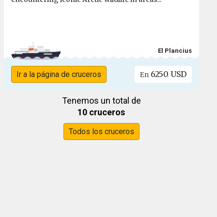
El Plancius
6250 USD
Ir a la página de cruceros
En
Tenemos un total de
10 cruceros
Todos los cruceros