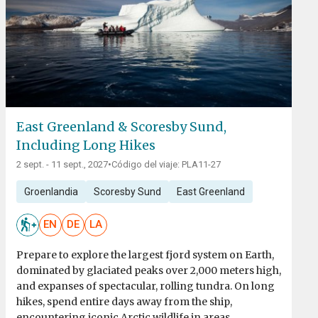
East Greenland & Scoresby Sund,
Including Long Hikes
2 sept. - 11 sept., 2027
•
Código del viaje: PLA11-27
Groenlandia
Scoresby Sund
East Greenland
EN
DE
LA
Prepare to explore the largest fjord system on Earth,
dominated by glaciated peaks over 2,000 meters high,
and expanses of spectacular, rolling tundra. On long
hikes, spend entire days away from the ship,
encountering iconic Arctic wildlife in areas...