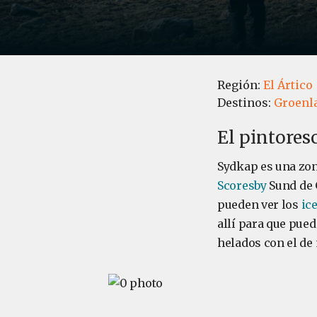
Región:
El Ártico
Destinos:
Groenl
El pintores
Sydkap es una zon
Scoresby
Sund de 
pueden ver los
ic
allí para que pue
helados con el de 