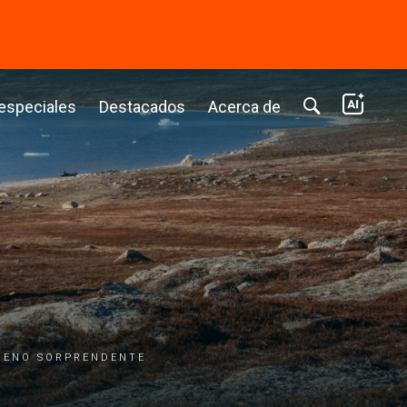
⭢
 especiales
Destacados
Acerca de
rreno sorprendente