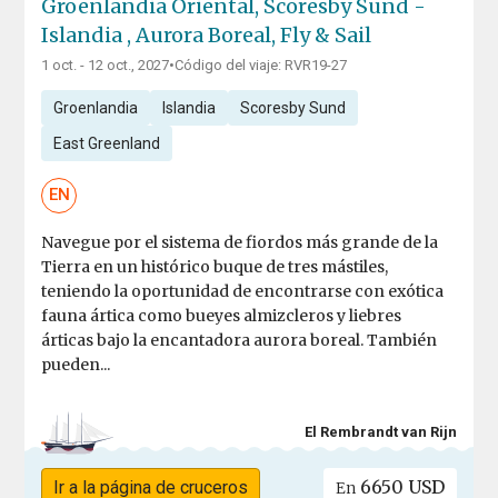
Groenlandia Oriental, Scoresby Sund -
Islandia , Aurora Boreal, Fly & Sail
1 oct. - 12 oct., 2027
•
Código del viaje: RVR19-27
Groenlandia
Islandia
Scoresby Sund
East Greenland
EN
Navegue por el sistema de fiordos más grande de la
Tierra en un histórico buque de tres mástiles,
teniendo la oportunidad de encontrarse con exótica
fauna ártica como bueyes almizcleros y liebres
árticas bajo la encantadora aurora boreal. También
pueden...
El Rembrandt van Rijn
6650 USD
Ir a la página de cruceros
En