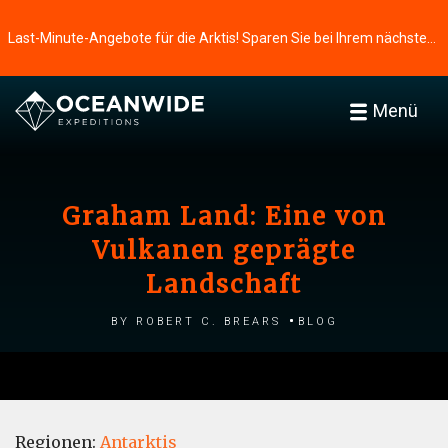
Last-Minute-Angebote für die Arktis! Sparen Sie bei Ihrem nächsten Abenteuer ⭢
Menü
Graham Land: Eine von
Vulkanen geprägte
Landschaft
by Robert C. Brears
Blog
Regionen:
Antarktis