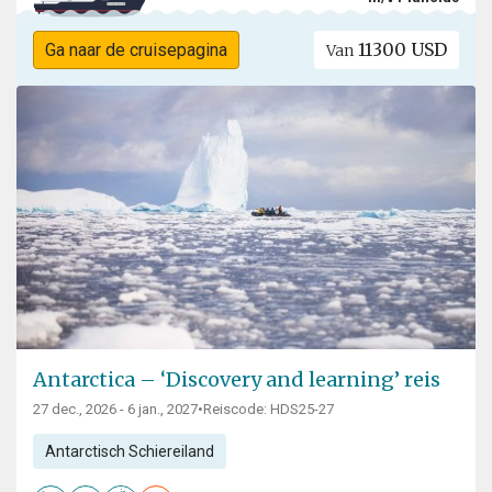
11300 USD
Ga naar de cruisepagina
Van
Antarctica – ‘Discovery and learning’ reis
27 dec., 2026 - 6 jan., 2027
•
Reiscode: HDS25-27
Antarctisch Schiereiland