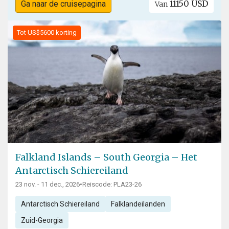
11150 USD
Ga naar de cruisepagina
Van
Tot US$5600 korting
Falkland Islands – South Georgia – Het
Antarctisch Schiereiland
23 nov. - 11 dec., 2026
•
Reiscode: PLA23-26
Antarctisch Schiereiland
Falklandeilanden
Zuid-Georgia