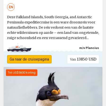
EN
Deze Falkland Islands, South Georgia, and Antarctic
Peninsula expeditiecruise is een ware droomreis voor
natuurliefhebbers. De reis verkent een van de laatste
echte wildernissen op aarde – een land van ongetemde,
ruige schoonheid en een verrassend gevarieerd...
m/v Plancius
13850 USD
Ga naar de cruisepagina
Van
Tot US$5600 korting