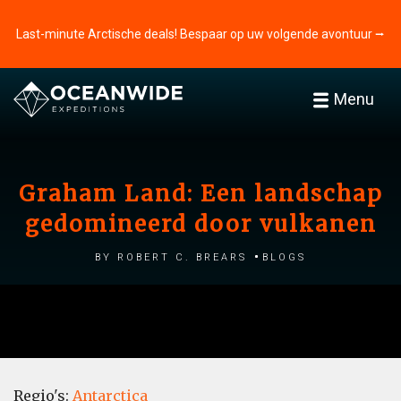
Last-minute Arctische deals! Bespaar op uw volgende avontuur ⭢
Menu
Graham Land: Een landschap
gedomineerd door vulkanen
by Robert C. Brears
Blogs
Regio's:
Antarctica