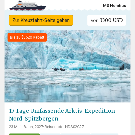
MS Hondius
3300 USD
Zur Kreuzfahrt-Seite gehen
Von
Bis zu $3520 Rabatt
17 Tage Umfassende Arktis-Expedition –
Nord-Spitzbergen
23 Mai - 8 Jun, 2027
•
Reisecode: HDS02C27