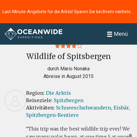
Last-Minute-Angebote für die Arktis! Sparen Sie bei Ihrem nächsten Abenteuer ⭢
Startseite
Bewertungen
Menü
Wildlife of Spitsbergen
durch Mario Nonaka
Abreise in August 2015
Region:
Die Arktis
Reiseziele:
Spitzbergen
Aktivitäten:
Schneeschuhwandern,
Eisbär,
Spitzbergen-Rentiere
This trip was the best wildlife trip ever! We
saw many polar bears, at one time 5 at once!!!