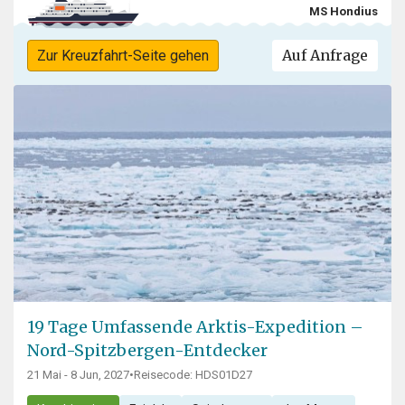
MS Hondius
Auf Anfrage
Zur Kreuzfahrt-Seite gehen
19 Tage Umfassende Arktis-Expedition –
Nord-Spitzbergen-Entdecker
21 Mai - 8 Jun, 2027
•
Reisecode: HDS01D27