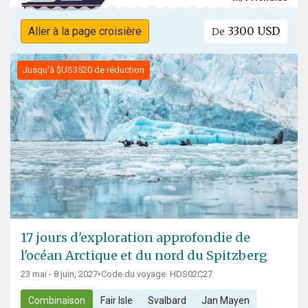
3300 USD
Aller à la page croisière
De
Jusqu'à $US3520 de réduction
17 jours d'exploration approfondie de
l'océan Arctique et du nord du Spitzberg
23 mai - 8 juin, 2027
•
Code du voyage: HDS02C27
Combinaison
Fair Isle
Svalbard
Jan Mayen