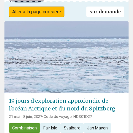
sur demande
Aller à la page croisière
19 jours d'exploration approfondie de
l'océan Arctique et du nord du Spitzberg
21 mai - 8 juin, 2027
•
Code du voyage: HDS01D27
Combinaison
Fair Isle
Svalbard
Jan Mayen