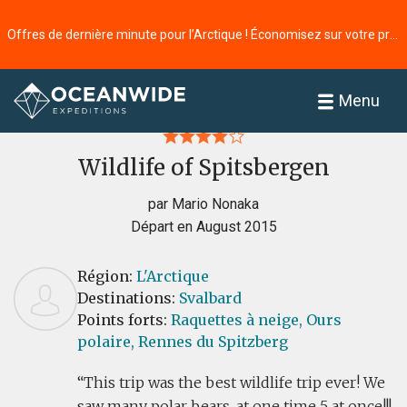
Offres de dernière minute pour l’Arctique ! Économisez sur votre prochaine aventure ⭢
Accueil
Commentaires
Menu
Wildlife of Spitsbergen
par Mario Nonaka
Départ en August 2015
Région:
L'Arctique
Destinations:
Svalbard
Points forts:
Raquettes à neige,
Ours
polaire,
Rennes du Spitzberg
This trip was the best wildlife trip ever! We
saw many polar bears, at one time 5 at once!!!