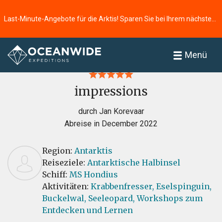
Last-Minute-Angebote für die Arktis! Sparen Sie bei Ihrem nächsten Abenteuer ⭢
Startseite
Bewertungen
Menü
impressions
durch Jan Korevaar
Abreise in December 2022
Region:
Antarktis
Reiseziele:
Antarktische Halbinsel
Schiff:
MS Hondius
Aktivitäten:
Krabbenfresser,
Eselspinguin,
Buckelwal,
Seeleopard,
Workshops zum
Entdecken und Lernen