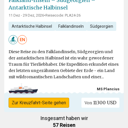
Falkland-Inseln – Südgeorgien –
Antarktische Halbinsel
11 Dez - 29 Dez, 2026
•
Reisecode: PLA24-26
Antarktische Halbinsel
Falklandinseln
Südgeorgien
EN
Diese Reise zu den Falklandinseln, Südgeorgien und
der antarktischen Halbinsel ist ein wahr gewordener
Traum für Tierliebhaber. Die Expedition erkundet eines
der letzten ungezähmten Gebiete der Erde - ein Land
mit wildromantischen Landschaften und einer...
MS Plancius
11300 USD
Zur Kreuzfahrt-Seite gehen
Von
Insgesamt haben wir
57 Reisen