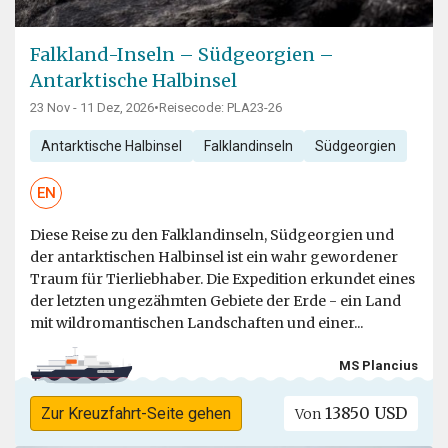
Falkland-Inseln – Südgeorgien –
Antarktische Halbinsel
23 Nov - 11 Dez, 2026
•
Reisecode: PLA23-26
Antarktische Halbinsel
Falklandinseln
Südgeorgien
EN
Diese Reise zu den Falklandinseln, Südgeorgien und
der antarktischen Halbinsel ist ein wahr gewordener
Traum für Tierliebhaber. Die Expedition erkundet eines
der letzten ungezähmten Gebiete der Erde - ein Land
mit wildromantischen Landschaften und einer...
MS Plancius
13850 USD
Zur Kreuzfahrt-Seite gehen
Von