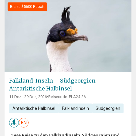
Bis zu $5600 Rabatt
Falkland-Inseln – Südgeorgien –
Antarktische Halbinsel
11 Dez - 29 Dez, 2026
•
Reisecode: PLA24-26
Antarktische Halbinsel
Falklandinseln
Südgeorgien
EN
Diese Reise zu den Falklandinseln, Südgeorgien und