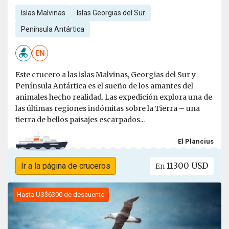
Islas Malvinas
Islas Georgias del Sur
Península Antártica
EN
Este crucero a las islas Malvinas, Georgias del Sur y
Península Antártica es el sueño de los amantes del
animales hecho realidad. Las expedición explora una de
las últimas regiones indómitas sobre la Tierra – una
tierra de bellos paisajes escarpados...
El Plancius
11300 USD
Ir a la página de cruceros
En
Hasta US$6300 de descuento