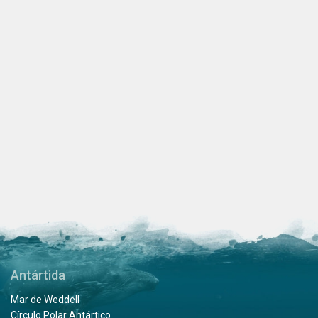
Antártida
Mar de Weddell
Círculo Polar Antártico