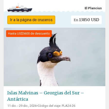
El Plancius
13850 USD
Ir a la página de cruceros
En
Hasta US$5600 de descuento
Islas Malvinas – Georgias del Sur –
Antártica
11 dic. - 29 dic., 2026
•
Código del viaje: PLA24-26