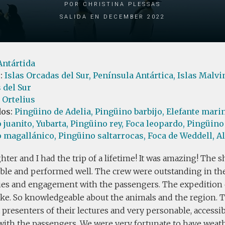
por Christina Plessas
Salida en December 2022
Antártida
s:
Islas Orcadas del Sur,
Península Antártica,
Islas Malvi
 del Sur
 Ortelius
dos:
Pingüino de Adelia,
Pingüino barbijo,
Elefante marin
 juanito,
Yubarta,
Pingüino rey,
Foca leopardo,
Pingüino
 magallánico,
Pingüino saltarrocas,
Foca de Weddell,
Al
ter and I had the trip of a lifetime! It was amazing! The s
ble and performed well. The crew were outstanding in the
ties and engagement with the passengers. The expedition 
ake. So knowledgeable about the animals and the region. 
 presenters of their lectures and very personable, accessi
with the passengers. We were very fortunate to have weath