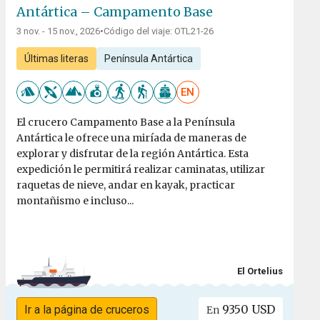
Antártica – Campamento Base
3 nov. - 15 nov., 2026
•
Código del viaje: OTL21-26
Últimas literas
Península Antártica
EN
El crucero Campamento Base a la Península
Antártica le ofrece una miríada de maneras de
explorar y disfrutar de la región Antártica. Esta
expedición le permitirá realizar caminatas, utilizar
raquetas de nieve, andar en kayak, practicar
montañismo e incluso...
El Ortelius
9350 USD
Ir a la página de cruceros
En