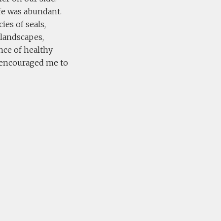
fe was abundant.
ies of seals,
landscapes,
nce of healthy
s encouraged me to