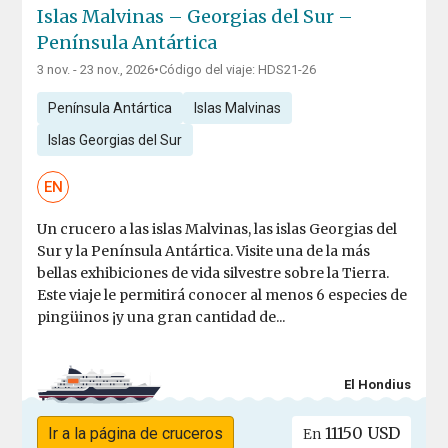
Islas Malvinas – Georgias del Sur –
Península Antártica
3 nov. - 23 nov., 2026
•
Código del viaje: HDS21-26
Península Antártica
Islas Malvinas
Islas Georgias del Sur
EN
Un crucero a las islas Malvinas, las islas Georgias del
Sur y la Península Antártica. Visite una de la más
bellas exhibiciones de vida silvestre sobre la Tierra.
Este viaje le permitirá conocer al menos 6 especies de
pingüinos ¡y una gran cantidad de...
El Hondius
11150 USD
Ir a la página de cruceros
En