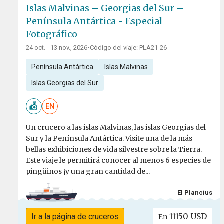
Islas Malvinas – Georgias del Sur –
Península Antártica - Especial
Fotográfico
24 oct. - 13 nov., 2026
•
Código del viaje: PLA21-26
Península Antártica
Islas Malvinas
Islas Georgias del Sur
EN
Un crucero a las islas Malvinas, las islas Georgias del
Sur y la Península Antártica. Visite una de la más
bellas exhibiciones de vida silvestre sobre la Tierra.
Este viaje le permitirá conocer al menos 6 especies de
pingüinos ¡y una gran cantidad de...
El Plancius
11150 USD
Ir a la página de cruceros
En