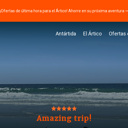
¡Ofertas de última hora para el Ártico! Ahorre en su próxima aventura 
Antártida
El Ártico
Ofertas
Amazing trip!