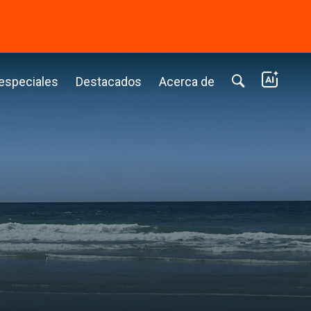
⭢
 especiales
Destacados
Acerca de