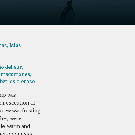
nas,
Islas
o del sur,
 macarrones,
batros ojeroso
hip was
ir execution of
crew was frosting
They were
ble, warm and
er on our side.