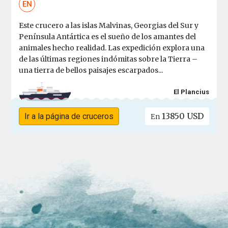
EN
Este crucero a las islas Malvinas, Georgias del Sur y
Península Antártica es el sueño de los amantes del
animales hecho realidad. Las expedición explora una
de las últimas regiones indómitas sobre la Tierra –
una tierra de bellos paisajes escarpados...
El Plancius
13850 USD
Ir a la página de cruceros
En