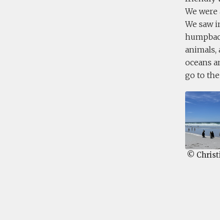
We were a
We saw in
humpback
animals, 
oceans an
go to the 
© Christ