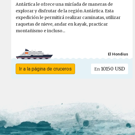
Antártica le ofrece una miríada de maneras de
explorar y disfrutar de la región Antártica. Esta
expedición le permitirá realizar caminatas, utilizar
raquetas de nieve, andar en kayak, practicar
montañismo e incluso...
El Hondius
10150 USD
Ir a la página de cruceros
En