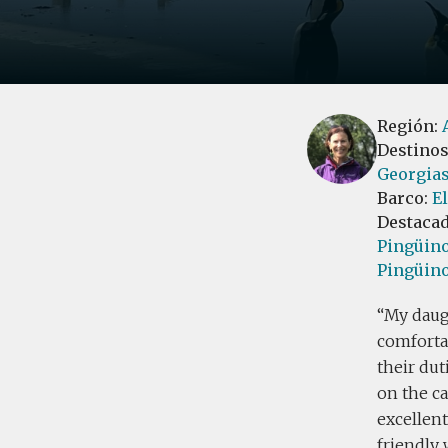
Región:
Destino
Georgias
Barco:
El
Destaca
Pingüino
Pingüino
My daugh
comforta
their du
on the c
excellent
friendly 