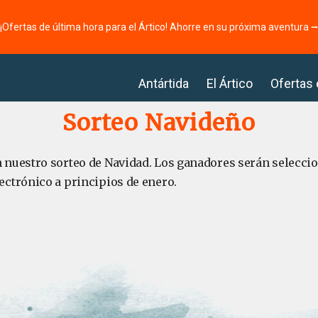
¡Ofertas de última hora para el Ártico! Ahorre en su próxima aventura 
Antártida
El Ártico
Ofertas
Sorteo Navideño
n nuestro sorteo de Navidad. Los ganadores serán seleccio
ectrónico a principios de enero.