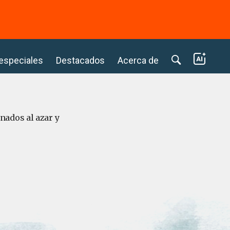
⭢
 especiales
Destacados
Acerca de
nados al azar y