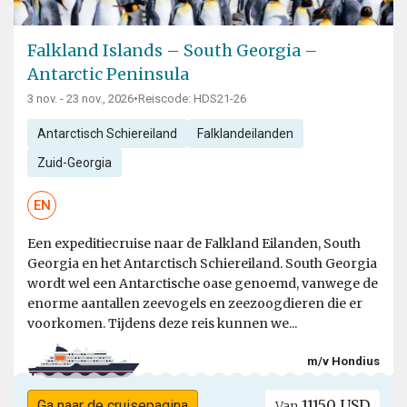
Falkland Islands – South Georgia –
Antarctic Peninsula
3 nov. - 23 nov., 2026
•
Reiscode: HDS21-26
Antarctisch Schiereiland
Falklandeilanden
Zuid-Georgia
EN
Een expeditiecruise naar de Falkland Eilanden, South
Georgia en het Antarctisch Schiereiland. South Georgia
wordt wel een Antarctische oase genoemd, vanwege de
enorme aantallen zeevogels en zeezoogdieren die er
voorkomen. Tijdens deze reis kunnen we...
m/v Hondius
11150 USD
Ga naar de cruisepagina
Van