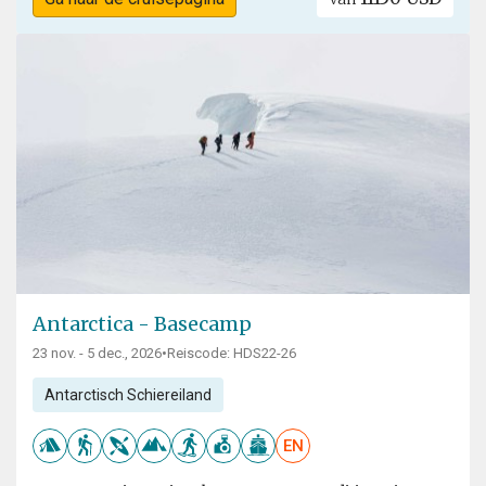
Antarctica - Basecamp
23 nov. - 5 dec., 2026
•
Reiscode: HDS22-26
Antarctisch Schiereiland
EN