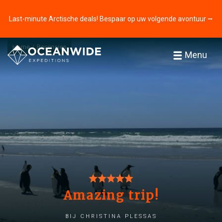
Last-minute Arctische deals! Bespaar op uw volgende avontuur ⭢
Home
Recensies
Menu
Amazing trip!
bij Christina Plessas