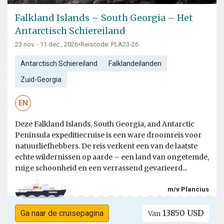
Falkland Islands – South Georgia – Het
Antarctisch Schiereiland
23 nov. - 11 dec., 2026
•
Reiscode: PLA23-26
Antarctisch Schiereiland
Falklandeilanden
Zuid-Georgia
EN
Deze Falkland Islands, South Georgia, and Antarctic
Peninsula expeditiecruise is een ware droomreis voor
natuurliefhebbers. De reis verkent een van de laatste
echte wildernissen op aarde – een land van ongetemde,
ruige schoonheid en een verrassend gevarieerd...
m/v Plancius
13850 USD
Ga naar de cruisepagina
Van