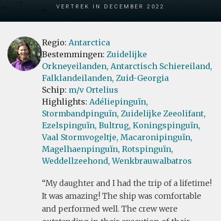
Vertrek in December 2022
Regio:
Antarctica
Bestemmingen:
Zuidelijke
Orkneyeilanden,
Antarctisch Schiereiland,
Falklandeilanden,
Zuid-Georgia
Schip:
m/v Ortelius
Highlights:
Adéliepinguïn,
Stormbandpinguïn,
Zuidelijke Zeeolifant,
Ezelspinguïn,
Bultrug,
Koningspinguïn,
Vaal Stormvogeltje,
Macaronipinguïn,
Magelhaenpinguïn,
Rotspinguïn,
Weddellzeehond,
Wenkbrauwalbatros
My daughter and I had the trip of a lifetime!
It was amazing! The ship was comfortable
and performed well. The crew were