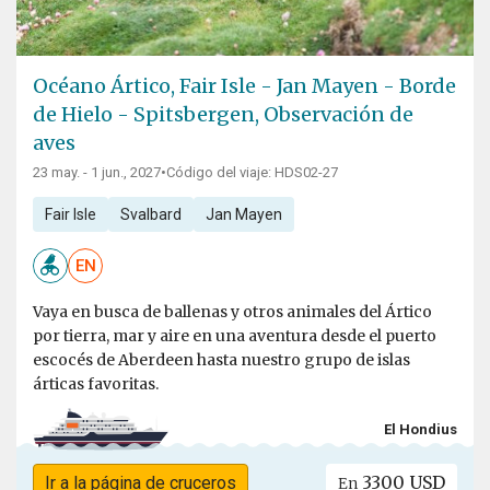
Océano Ártico, Fair Isle - Jan Mayen - Borde
de Hielo - Spitsbergen, Observación de
aves
23 may. - 1 jun., 2027
•
Código del viaje: HDS02-27
Fair Isle
Svalbard
Jan Mayen
EN
Vaya en busca de ballenas y otros animales del Ártico
por tierra, mar y aire en una aventura desde el puerto
escocés de Aberdeen hasta nuestro grupo de islas
árticas favoritas.
El Hondius
3300 USD
Ir a la página de cruceros
En