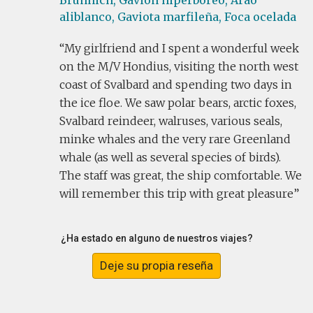
Brünnich,
Gavión hiperbóreo,
Arao
aliblanco,
Gaviota marfileña,
Foca ocelada
My girlfriend and I spent a wonderful week
on the M/V Hondius, visiting the north west
coast of Svalbard and spending two days in
the ice floe. We saw polar bears, arctic foxes,
Svalbard reindeer, walruses, various seals,
minke whales and the very rare Greenland
whale (as well as several species of birds).
The staff was great, the ship comfortable. We
will remember this trip with great pleasure
¿Ha estado en alguno de nuestros viajes?
Deje su propia reseña