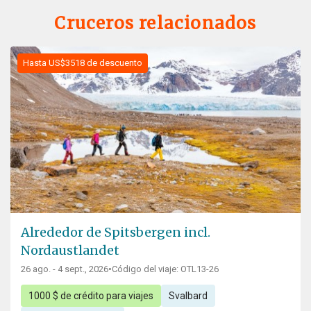
Cruceros relacionados
Hasta US$3518 de descuento
Alrededor de Spitsbergen incl.
Nordaustlandet
26 ago. - 4 sept., 2026
•
Código del viaje: OTL13-26
1000 $ de crédito para viajes
Svalbard