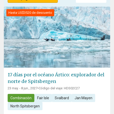
Hasta US$3520 de descuento
17 días por el océano Ártico: explorador del
norte de Spitsbergen
23 may. - 8 jun., 2027
•
Código del viaje: HDS02C27
Combinación
Fair Isle
Svalbard
Jan Mayen
North Spitsbergen