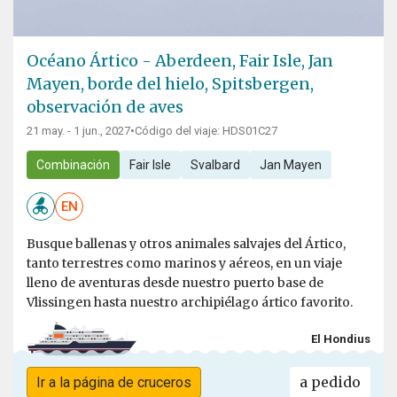
Océano Ártico - Aberdeen, Fair Isle, Jan
Mayen, borde del hielo, Spitsbergen,
observación de aves
21 may. - 1 jun., 2027
•
Código del viaje: HDS01C27
Combinación
Fair Isle
Svalbard
Jan Mayen
EN
Busque ballenas y otros animales salvajes del Ártico,
tanto terrestres como marinos y aéreos, en un viaje
lleno de aventuras desde nuestro puerto base de
Vlissingen hasta nuestro archipiélago ártico favorito.
El Hondius
a pedido
Ir a la página de cruceros