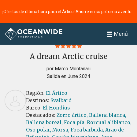
¡Ofertas de última hora para el Ártico! Ahorre en su próxima aventura ⭢
Página principal
Reseñas
Menú
A dream Arctic cruise
por Marco Montanari
Salida en June 2024
Región:
El Ártico
Destinos:
Svalbard
Barco:
El Hondius
Destacados:
Zorro ártico,
Ballena blanca,
Ballena boreal,
Foca pía,
Rorcual aliblanco,
Oso polar,
Morsa,
Foca barbuda,
Arao de