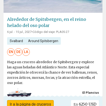
Alrededor de Spitsbergen, en el reino
helado del oso polar
6 jul. - 15 jul., 2027
•
Código del viaje: PLA05-27
Svalbard
Around Spitsbergen
EN
DE
LA
Haga un crucero alrededor de Spitsbergen y explore
las aguas heladas del Atlántico Norte. Esta especial
expedición le ofrecerá la chance de ver ballenas, renos,
zorros árticos, morsas, focas, y la atracción estrella, el
oso polar.
El Plancius
6250 USD
Ir a la página de cruceros
En