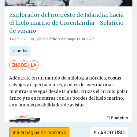
Explorador del noroeste de Islandia: hacia
el hielo marino de Groenlandia - Solsticio
de verano
14 jun. - 21 jun., 2027
•
Código del viaje: PLA02-27
Islandia
EN
DE
LA
Adéntrate en un mundo de mitología nórdica, costas
salvajes y espectaculares, y miles de aves marinas
mientras navegas desde Islandia, cruzas el círculo polar
ártico y te encuentras con los bordes del hielo marino,
con buenas posibilidades de avistar...
El Plancius
4800 USD
Ir a la página de cruceros
En