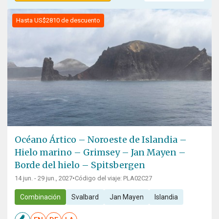
Hasta US$2810 de descuento
Océano Ártico – Noroeste de Islandia –
Hielo marino – Grimsey – Jan Mayen –
Borde del hielo – Spitsbergen
14 jun. - 29 jun., 2027
•
Código del viaje: PLA02C27
Combinación
Svalbard
Jan Mayen
Islandia