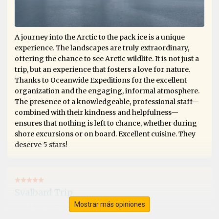
A journey into the Arctic to the pack ice is a unique
experience. The landscapes are truly extraordinary,
offering the chance to see Arctic wildlife. It is not just a
trip, but an experience that fosters a love for nature.
Thanks to Oceanwide Expeditions for the excellent
organization and the engaging, informal atmosphere.
The presence of a knowledgeable, professional staff—
combined with their kindness and helpfulness—
ensures that nothing is left to chance, whether during
shore excursions or on board. Excellent cuisine. They
deserve 5 stars!
Svalbard Trip
Mostrar más opiniones
por Michael Sven Stenico
El Ártico