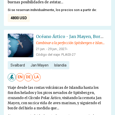
buenas posibilidades de avistar...
Si se reservan individualmente, los precios son a partir de:
4800 USD
Océano Ártico - Jan Mayen, Borde del hielo, Spitsbergen, Observación de aves - Solsticio de verano
Combinar a la perfección Spitsbergen e Islandia
21 jun. - 29 jun., 2027
•
Código del viaje: PLA03-27
Svalbard
Jan Mayen
Islandia
EN
DE
LA
Viaje desde las costas volcánicas de Islandia hasta los
fiordos helados y los picos nevados de Spitsbergen,
cruzando el Círculo Polar Ártico, visitando la remota Jan
Mayen, con su rica vida de aves marinas, y siguiendo el
borde del hielo a medida que...