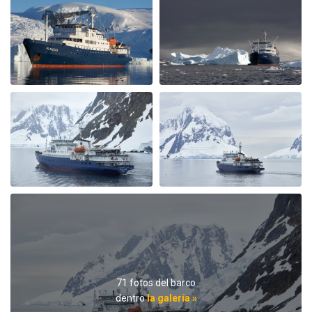
Alles bestens, viele Erlebnisse, tolle Betreuung und auch
guter Service auf dem Schiff
Einzigartig
por Irene Karpischek
El Ártico
Speziell der Tag im Packeis war ein ganz besonderes
Erlebnis. Gesamte Mannschaft der Plancius und das
Expeditionsteam haben dazu beigetragen, daß wir viel
sehen und erleben, uns wohlfühlen und eine
wunderbare Zeit genießen.
Rund um Spitzbergen
71 fotos del barco
por Jürgen Nill
El Ártico
dentro
la galería »