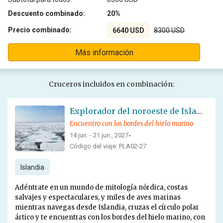
Descuento combinado:
20%
Precio combinado:
6640 USD
8300 USD
Más información
Cruceros incluidos en combinación:
Explorador del noroeste de Islandia: hacia el hielo marino de Groenlandia - Solsticio de verano
Encuentro con los bordes del hielo marino
14 jun. - 21 jun., 2027
•
Código del viaje: PLA02-27
Islandia
Adéntrate en un mundo de mitología nórdica, costas
salvajes y espectaculares, y miles de aves marinas
mientras navegas desde Islandia, cruzas el círculo polar
ártico y te encuentras con los bordes del hielo marino, con