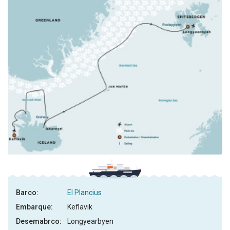
Barco:
El Plancius
Embarque:
Keflavik
Desemabrco:
Longyearbyen