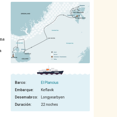
una
a
Barco:
El Plancius
Embarque:
Keflavik
Desemabrco:
Longyearbyen
Duración:
22 noches