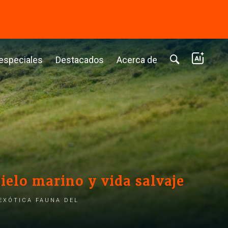
⭢
 especiales
Destacados
Acerca de
ielo marino y vida salvaje
exótica fauna del