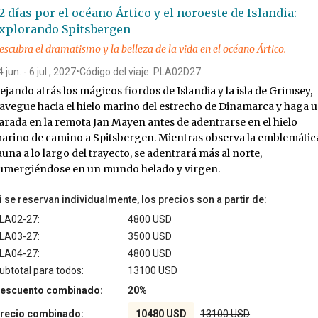
2 días por el océano Ártico y el noroeste de Islandia:
xplorando Spitsbergen
escubra el dramatismo y la belleza de la vida en el océano Ártico.
 jun. - 6 jul., 2027
•
Código del viaje: PLA02D27
ejando atrás los mágicos fiordos de Islandia y la isla de Grimsey,
avegue hacia el hielo marino del estrecho de Dinamarca y haga 
arada en la remota Jan Mayen antes de adentrarse en el hielo
arino de camino a Spitsbergen. Mientras observa la emblemátic
auna a lo largo del trayecto, se adentrará más al norte,
umergiéndose en un mundo helado y virgen.
i se reservan individualmente, los precios son a partir de:
LA02-27:
4800 USD
LA03-27:
3500 USD
LA04-27:
4800 USD
ubtotal para todos:
13100 USD
escuento combinado:
20%
recio combinado:
10480 USD
13100 USD