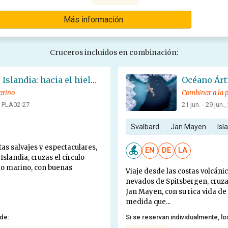
Más información
Cruceros incluidos en combinación:
Explorador del noroeste de Islandia: hacia el hielo marino de Groenlandia - Solsticio de verano
arino
Combinar a la p
: PLA02-27
21 jun. - 29 jun.
Svalbard
Jan Mayen
Isl
as salvajes y espectaculares,
EN
DE
LA
landia, cruzas el círculo
elo marino, con buenas
Viaje desde las costas volcánic
nevados de Spitsbergen, cruzan
Jan Mayen, con su rica vida de 
medida que...
 de:
Si se reservan individualmente, lo