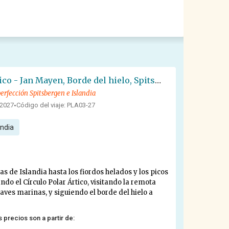
Océano Ártico - Jan Mayen, Borde del hielo, Spitsbergen, Observación de aves - Solsticio de verano
erfección Spitsbergen e Islandia
, 2027
Código del viaje: PLA03-27
•
andia
as de Islandia hasta los fiordos helados y los picos
do el Círculo Polar Ártico, visitando la remota
aves marinas, y siguiendo el borde del hielo a
s precios son a partir de: