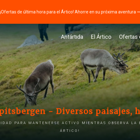
¡Ofertas de última hora para el Ártico! Ahorre en su próxima aventura 
Antártida
El Ártico
Ofertas
pitsbergen - Diversos paisajes, h
idad para mantenerse activo mientras observa la 
Ártico!