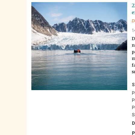
2
e
D
14
D
n
p
m
f
s
S
P
P
P
S
D
P