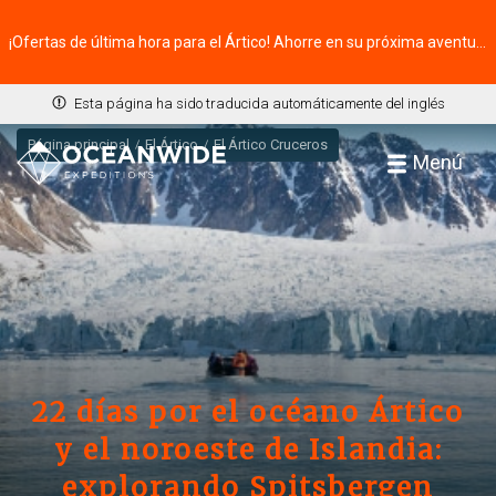
¡Ofertas de última hora para el Ártico! Ahorre en su próxima aventura ⭢
Esta página ha sido traducida automáticamente del inglés
Página principal
El Ártico
El Ártico Cruceros
Menú
22 días por el océano Ártico
y el noroeste de Islandia:
explorando Spitsbergen