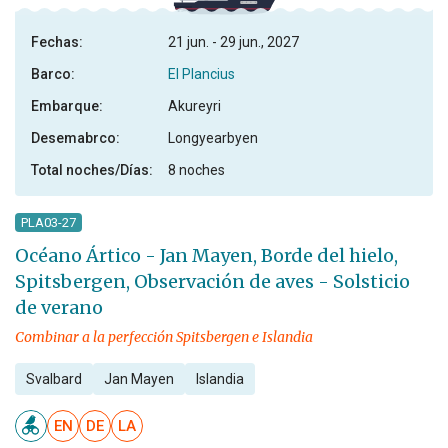
Fechas:
21 jun. - 29 jun., 2027
Barco:
El Plancius
Embarque:
Akureyri
Desemabrco:
Longyearbyen
Total noches/Días:
8 noches
PLA03-27
Océano Ártico - Jan Mayen, Borde del hielo,
Spitsbergen, Observación de aves - Solsticio
de verano
Combinar a la perfección Spitsbergen e Islandia
Svalbard
Jan Mayen
Islandia
EN
DE
LA