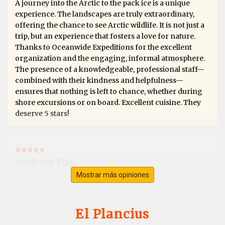
A journey into the Arctic to the pack ice is a unique
experience. The landscapes are truly extraordinary,
offering the chance to see Arctic wildlife. It is not just a
trip, but an experience that fosters a love for nature.
Thanks to Oceanwide Expeditions for the excellent
organization and the engaging, informal atmosphere.
The presence of a knowledgeable, professional staff—
combined with their kindness and helpfulness—
ensures that nothing is left to chance, whether during
shore excursions or on board. Excellent cuisine. They
deserve 5 stars!
Svalbard Trip
Mostrar más opiniones
por Michael Sven Stenico
El Ártico
Fantastic trip, exceeded all expectations. Extraordinary
landscapes with splendid galciers and Artic desert. We
El Plancius
sailed along the Artic ice pack and saw polar bears,