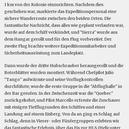
1 km von der Kolonie einzurichten. Nachdem dies
geschehen war, markierte das Expeditionspersonal eine
sichere Wanderroute zwischen den beiden Orten. Die
fantastische Nachricht, dass alles wie geplant verlaufen war,
wurde auf dem Schiff verkündet, und "Sierra" wurde aus
dem Hangar gerollt und für den Flug vorbereitet. Der
zweite Flug brachte weitere Expeditionsmitarbeiter und
Sicherheitsausrüstung zum Landeplatz.
Dann wurde der dritte Hubschrauber herausgerollt und die
Rotorblätter wurden montiert. Während Chefpilot Julio
"Tango" aufwärmte und seine Vorflugkontrollen
durchführte, wurde die erste Gruppe in die "Abflughalle" in
der Bar gerufen. In der Zwischenzeit war die "Quebec"
zurückgekehrt, und Pilot Marcello erfreute die Zuschauer
mit einigen Tiefflugrunden des Schiffes und einer
Landung auf einem Eisberg. Von da an ging es Schlag auf
Schlag, denn in Vierer- oder Fünfergruppen erlebten wir
das fantastische Erlebnis, über das Eis zur HLS (Helicopter