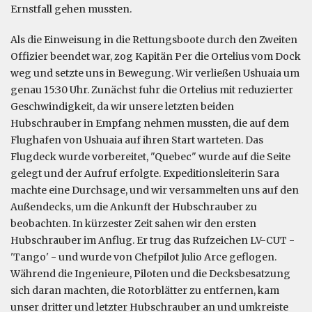
Ernstfall gehen mussten.
Als die Einweisung in die Rettungsboote durch den Zweiten
Offizier beendet war, zog Kapitän Per die Ortelius vom Dock
weg und setzte uns in Bewegung. Wir verließen Ushuaia um
genau 15:30 Uhr. Zunächst fuhr die Ortelius mit reduzierter
Geschwindigkeit, da wir unsere letzten beiden
Hubschrauber in Empfang nehmen mussten, die auf dem
Flughafen von Ushuaia auf ihren Start warteten. Das
Flugdeck wurde vorbereitet, "Quebec" wurde auf die Seite
gelegt und der Aufruf erfolgte. Expeditionsleiterin Sara
machte eine Durchsage, und wir versammelten uns auf den
Außendecks, um die Ankunft der Hubschrauber zu
beobachten. In kürzester Zeit sahen wir den ersten
Hubschrauber im Anflug. Er trug das Rufzeichen LV-CUT -
'Tango' - und wurde von Chefpilot Julio Arce geflogen.
Während die Ingenieure, Piloten und die Decksbesatzung
sich daran machten, die Rotorblätter zu entfernen, kam
unser dritter und letzter Hubschrauber an und umkreiste