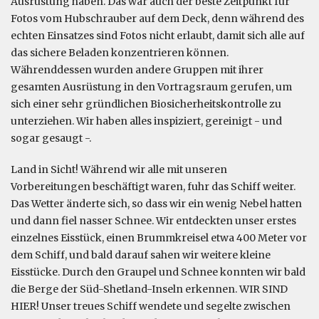
Ausrüstung haben. Das war auch der beste Zeitpunkt für
Fotos vom Hubschrauber auf dem Deck, denn während des
echten Einsatzes sind Fotos nicht erlaubt, damit sich alle auf
das sichere Beladen konzentrieren können.
Währenddessen wurden andere Gruppen mit ihrer
gesamten Ausrüstung in den Vortragsraum gerufen, um
sich einer sehr gründlichen Biosicherheitskontrolle zu
unterziehen. Wir haben alles inspiziert, gereinigt - und
sogar gesaugt -.
Land in Sicht! Während wir alle mit unseren
Vorbereitungen beschäftigt waren, fuhr das Schiff weiter.
Das Wetter änderte sich, so dass wir ein wenig Nebel hatten
und dann fiel nasser Schnee. Wir entdeckten unser erstes
einzelnes Eisstück, einen Brummkreisel etwa 400 Meter vor
dem Schiff, und bald darauf sahen wir weitere kleine
Eisstücke. Durch den Graupel und Schnee konnten wir bald
die Berge der Süd-Shetland-Inseln erkennen. WIR SIND
HIER! Unser treues Schiff wendete und segelte zwischen