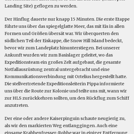
Landing Site) geflogen zu werden.
Der Hinflug dauerte nur knapp 15 Minuten. Die erste Etappe
führte uns über das spiegelglatte Meer, das mit Eis in allen
Formen und Größen übersät war. Wir überquerten den
südlichen Teil der Eiskappe, die Snow Hill Island bedeckt,
bevor wir zum Landeplatz hinunterstiegen. Bei unserer
Ankunft wurden wir zum Basislager geleitet, wo das
Expeditionsteam ein großes Zelt aufgebaut, die gesamte
Notfallausrüstung zentral untergebracht und eine
Kommunikationsverbindung mit Ortelius hergestellt hatte.
Die stellvertretende Expeditionsleiterin Pippa informierte
uns über die Route zur Kolonie und teilte uns mit, wann wir
zur HLS zurückkehren sollten, um den Rückflug zum Schiff
anzutreten.
Der eine oder andere Kaiserpinguin schaute neugierig zu,
als wir den markierten Weg entlanggingen. Auch eine
einsame Krabbenfresser-Robbe war in einiger Entfernung