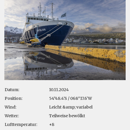
Datum:
10.11.2024
Position:
54°48.4'S / 068°17.6'W
Wind:
Leicht &amp; variabel
Wetter:
Teilweise bewölkt
Lufttemperatur:
+8