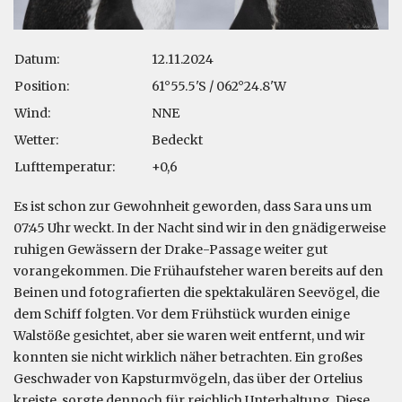
Datum:
12.11.2024
Position:
61°55.5'S / 062°24.8'W
Wind:
NNE
Wetter:
Bedeckt
Lufttemperatur:
+0,6
Es ist schon zur Gewohnheit geworden, dass Sara uns um
07:45 Uhr weckt. In der Nacht sind wir in den gnädigerweise
ruhigen Gewässern der Drake-Passage weiter gut
vorangekommen. Die Frühaufsteher waren bereits auf den
Beinen und fotografierten die spektakulären Seevögel, die
dem Schiff folgten. Vor dem Frühstück wurden einige
Walstöße gesichtet, aber sie waren weit entfernt, und wir
konnten sie nicht wirklich näher betrachten. Ein großes
Geschwader von Kapsturmvögeln, das über der Ortelius
kreiste, sorgte dennoch für reichlich Unterhaltung. Diese