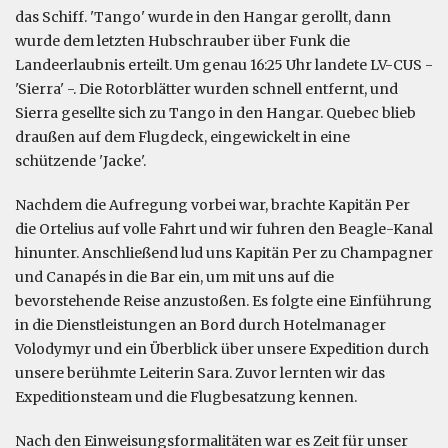
das Schiff. 'Tango' wurde in den Hangar gerollt, dann
wurde dem letzten Hubschrauber über Funk die
Landeerlaubnis erteilt. Um genau 16:25 Uhr landete LV-CUS -
'Sierra' -. Die Rotorblätter wurden schnell entfernt, und
Sierra gesellte sich zu Tango in den Hangar. Quebec blieb
draußen auf dem Flugdeck, eingewickelt in eine
schützende 'Jacke'.
Nachdem die Aufregung vorbei war, brachte Kapitän Per
die Ortelius auf volle Fahrt und wir fuhren den Beagle-Kanal
hinunter. Anschließend lud uns Kapitän Per zu Champagner
und Canapés in die Bar ein, um mit uns auf die
bevorstehende Reise anzustoßen. Es folgte eine Einführung
in die Dienstleistungen an Bord durch Hotelmanager
Volodymyr und ein Überblick über unsere Expedition durch
unsere berühmte Leiterin Sara. Zuvor lernten wir das
Expeditionsteam und die Flugbesatzung kennen.
Nach den Einweisungsformalitäten war es Zeit für unser