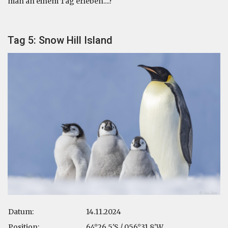
man an einem Tag erleben....?
Tag 5: Snow Hill Island
Datum:
14.11.2024
Position:
64°26.5'S / 056°31.8'W