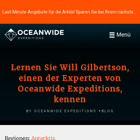
Last-Minute-Angebote für die Arktis! Sparen Sie bei Ihrem nächsten Abenteuer ⭢
Menü
Lernen Sie Will Gilbertson,
einen der Experten von
Oceanwide Expeditions,
kennen
by Oceanwide Expeditions
Blog
Regionen:
Antarktis