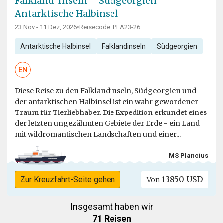
Falkland-Inseln – Südgeorgien –
Antarktische Halbinsel
23 Nov - 11 Dez, 2026
•
Reisecode: PLA23-26
Antarktische Halbinsel
Falklandinseln
Südgeorgien
EN
Diese Reise zu den Falklandinseln, Südgeorgien und
der antarktischen Halbinsel ist ein wahr gewordener
Traum für Tierliebhaber. Die Expedition erkundet eines
der letzten ungezähmten Gebiete der Erde - ein Land
mit wildromantischen Landschaften und einer...
MS Plancius
13850 USD
Zur Kreuzfahrt-Seite gehen
Von
Insgesamt haben wir
71 Reisen