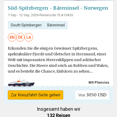
Süd-Spitzbergen - Bäreninsel - Norwegen
7 Sep - 12 Sep, 2026
•
Reisecode: PLA13A26
South Spitsbergen
Bäreninsel
EN
DE
LA
Erkunden Sie die eisigen Gewässer Spitzbergens,
spektakuläre Fjorde und Gletscher in Hornsund, einer
Welt mit imposanten Meeresklippen und arktischer
Geschichte. Die Meere sind reich an Robben und Walen,
und es besteht die Chance, Eisbären zu sehen....
MS Plancius
3050 USD
Zur Kreuzfahrt-Seite gehen
Von
Insgesamt haben wir
132 Reisen