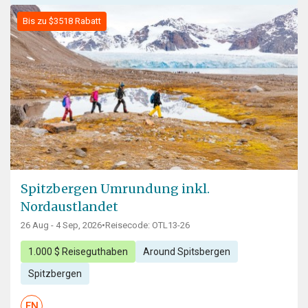
Bis zu $3518 Rabatt
Spitzbergen Umrundung inkl.
Nordaustlandet
26 Aug - 4 Sep, 2026
•
Reisecode: OTL13-26
1.000 $ Reiseguthaben
Around Spitsbergen
Spitzbergen
EN