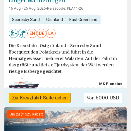
langer Wanderungen
16 Aug - 25 Aug, 2026
•
Reisecode: PLA11-26
Scoresby Sund
Grönland
East Greenland
EN
DE
LA
Die Kreuzfahrt Ostgrönland - Scoresby Sund
überquert den Polarkreis und führt in die
Heimatgewässer mehrerer Walarten. Auf der Fahrt in
das größte und tiefste Fjordsystem der Welt werden
riesige Eisberge gesichtet.
MS Plancius
6000 USD
Zur Kreuzfahrt-Seite gehen
Von
Bis zu $1525 Rabatt