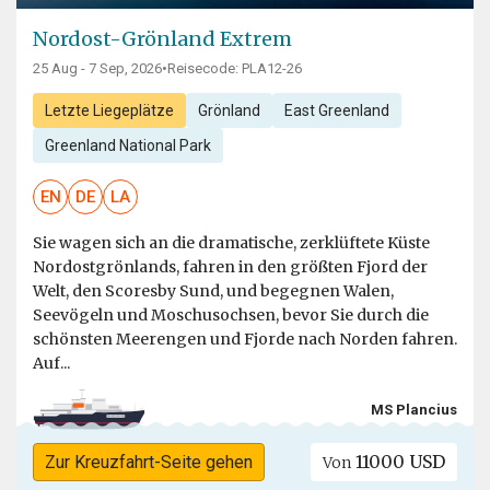
Nordost-Grönland Extrem
25 Aug - 7 Sep, 2026
•
Reisecode: PLA12-26
Letzte Liegeplätze
Grönland
East Greenland
Greenland National Park
EN
DE
LA
Sie wagen sich an die dramatische, zerklüftete Küste
Nordostgrönlands, fahren in den größten Fjord der
Welt, den Scoresby Sund, und begegnen Walen,
Seevögeln und Moschusochsen, bevor Sie durch die
schönsten Meerengen und Fjorde nach Norden fahren.
Auf...
MS Plancius
11000 USD
Zur Kreuzfahrt-Seite gehen
Von