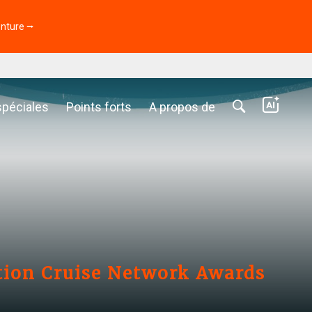
enture ⭢
spéciales
Points forts
A propos de
tion Cruise Network Awards