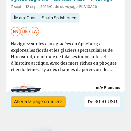
7 sept. - 12 sept., 2026
•
Code du voyage: PLA13A26
Île aux Ours
South Spitsbergen
EN
DE
LA
Naviguez sur les eaux glacées du Spitzberg et
explorez les fjords et les glaciers spectaculaires de
Hornsund, un monde de falaises imposantes et
d'histoire arctique. Avec des mers riches en phoques
et en baleines, il y a des chances d'apercevoir des...
m/v Plancius
3050 USD
Aller à la page croisière
De