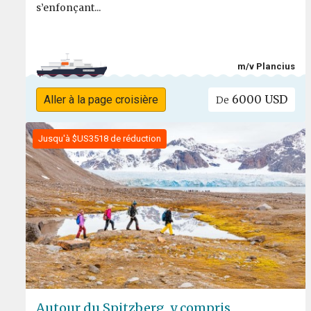
s’enfonçant...
m/v Plancius
6000 USD
Aller à la page croisière
De
Jusqu'à $US3518 de réduction
Autour du Spitzberg, y compris