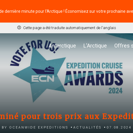
de dernière minute pour l’Arctique ! Économisez sur votre prochaine av
Cette page a été traduite automatiquement de l'anglais
Antarctique
L'Arctique
Offres 
iné pour trois prix aux Expedi
by Oceanwide Expeditions
Actualités
07.08.2024