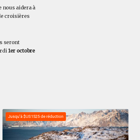
te nous aidera à
e croisières
s seront
ardi
1er octobre
Jusqu'à $US1525 de réduction