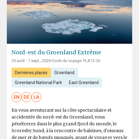
Nord-est du Groenland Extrême
25 août - 7 sept., 2026
•
Code du voyage: PLA12-26
Dernières places
Groenland
Greenland National Park
East Greenland
EN
DE
LA
En vous aventurant sur la côte spectaculaire et
accidentée du nord-est du Groenland, vous
pénétrerez dans le plus grand fjord du monde, le
Scoresby Sund, à la rencontre de baleines, d'oiseaux
de mer et de bœufs musqués, avant de voyager vers le