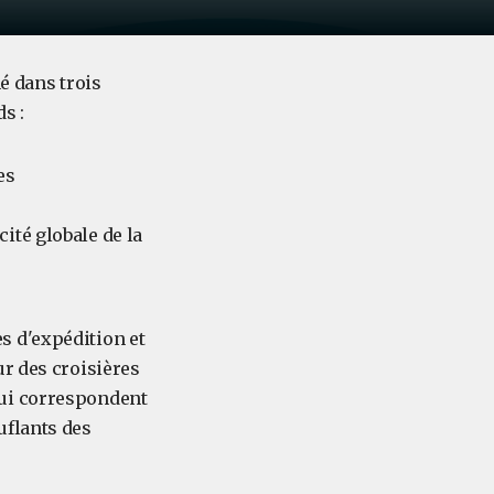
 dans trois
s :
es
ité globale de la
s d'expédition et
ur des croisières
qui correspondent
uflants des