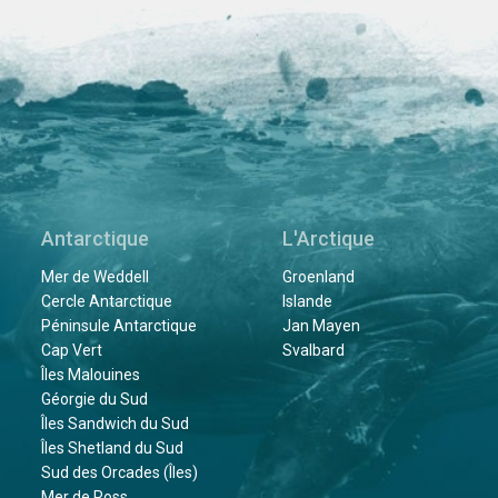
Antarctique
L'Arctique
Mer de Weddell
Groenland
Cercle Antarctique
Islande
Péninsule Antarctique
Jan Mayen
Cap Vert
Svalbard
Îles Malouines
Géorgie du Sud
Îles Sandwich du Sud
Îles Shetland du Sud
Sud des Orcades (Îles)
Mer de Ross