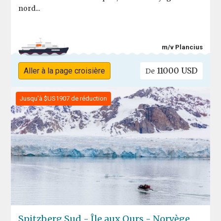
nord...
m/v Plancius
11000 USD
Aller à la page croisière
De
Jusqu'à $US1907 de réduction
Spitzberg Sud - Île aux Ours - Norvège