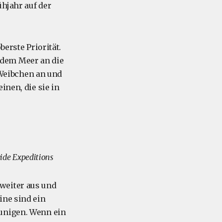
hjahr auf der
berste Priorität.
 dem Meer an die
Weibchen an und
inen, die sie in
ide Expeditions
weiter aus und
ine sind ein
eunigen. Wenn ein