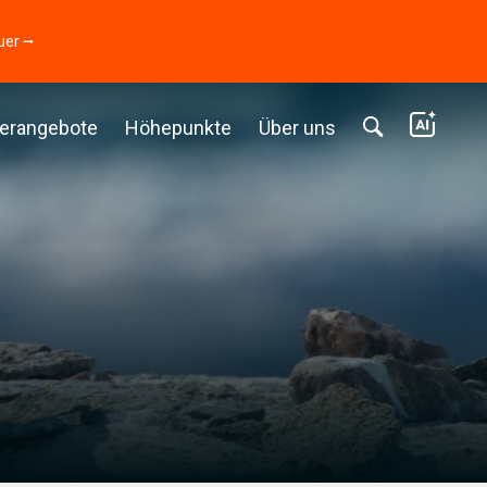
uer ⭢
erangebote
Höhepunkte
Über uns