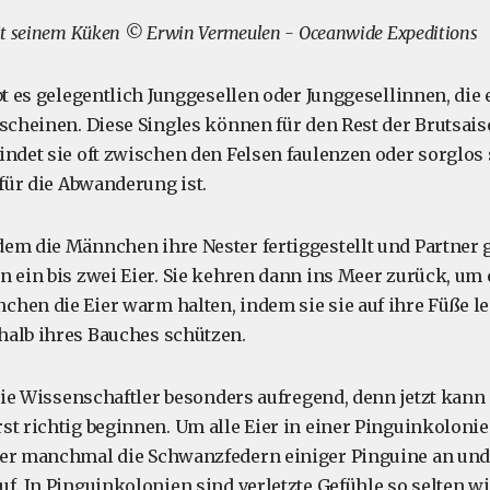
it seinem Küken © Erwin Vermeulen - Oceanwide Expeditions
bt es gelegentlich Junggesellen oder Junggesellinnen, die
 scheinen. Diese Singles können für den Rest der Brutsais
indet sie oft zwischen den Felsen faulenzen oder sorglos
 für die Abwanderung ist.
em die Männchen ihre Nester fertiggestellt und Partner 
n ein bis zwei Eier. Sie kehren dann ins Meer zurück, um 
hen die Eier warm halten, indem sie sie auf ihre Füße le
halb ihres Bauches schützen.
 die Wissenschaftler besonders aufregend, denn jetzt kann
st richtig beginnen. Um alle Eier in einer Pinguinkolonie
ler manchmal die Schwanzfedern einiger Pinguine an und
f. In Pinguinkolonien sind verletzte Gefühle so selten wi