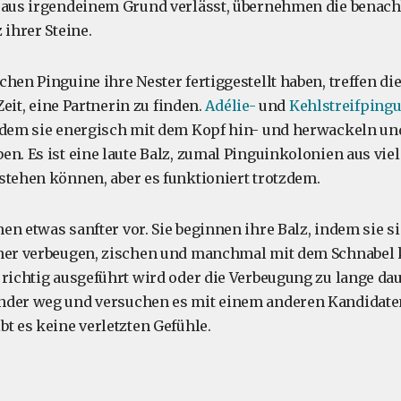
 aus irgendeinem Grund verlässt, übernehmen die benach
 ihrer Steine.
hen Pinguine ihre Nester fertiggestellt haben, treffen di
 Zeit, eine Partnerin zu finden.
Adélie-
und
Kehlstreifping
ndem sie energisch mit dem Kopf hin- und herwackeln und
en. Es ist eine laute Balz, zumal Pinguinkolonien aus vi
stehen können, aber es funktioniert trotzdem.
en etwas sanfter vor. Sie beginnen ihre Balz, indem sie s
tner verbeugen, zischen und manchmal mit dem Schnabel
 richtig ausgeführt wird oder die Verbeugung zu lange dau
der weg und versuchen es mit einem anderen Kandidaten 
bt es keine verletzten Gefühle.