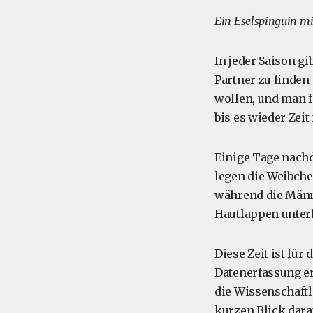
Ein Eselspinguin m
In jeder Saison gi
Partner zu finden
wollen, und man f
bis es wieder Zeit
Einige Tage nachd
legen die Weibche
während die Männc
Hautlappen unter
Diese Zeit ist für
Datenerfassung er
die Wissenschaft
kurzen Blick darau