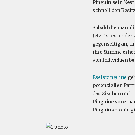
Pinguin sein Nest
schnell den Besitz
Sobald die männlic
Jetzt ist es an der
gegenseitig an, i
ihre Stimme erheb
von Individuen be
Eselspinguine
geh
potenziellen Par
das Zischen nicht
Pinguine voneinan
Pinguinkolonie gi