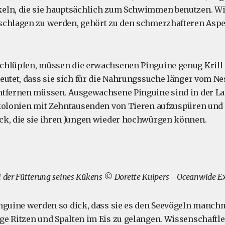
eln, die sie hauptsächlich zum Schwimmen benutzen. Wi
schlagen zu werden, gehört zu den schmerzhafteren Aspe
chlüpfen, müssen die erwachsenen Pinguine genug Krill 
eutet, dass sie sich für die Nahrungssuche länger vom Ne
ntfernen müssen. Ausgewachsene Pinguine sind in der La
nkolonien mit Zehntausenden von Tieren aufzuspüren und
ck, die sie ihren Jungen wieder hochwürgen können.
i der Fütterung seines Kükens © Dorette Kuipers - Oceanwide E
nguine werden so dick, dass sie es den Seevögeln manch
e Ritzen und Spalten im Eis zu gelangen. Wissenschaftl