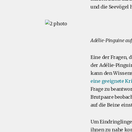
und die Seevögel 
Adélie-Pinguine au
Eine der Fragen, d
der Adélie-Pingui
kann den Wissensc
eine geeignete Kri
Frage zu beantwor
Brutpaare beobac
auf die Beine eins
Um Eindringlinge 
ihnen zu nahe kom