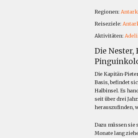
Regionen:
Antark
Reiseziele:
Antar
Aktivitäten:
Adeli
Die Nester,
Pinguinkol
Die Kapitän-Pieter
Basis, befindet s
Halbinsel. Es han
seit über drei Ja
herauszufinden, w
Dazu müssen sie s
Monate lang ziehe