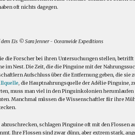
haben oft nichts dagegen.
f dem Eis © Sara Jenner - Oceanwide Expeditions
ie die Forscher bei ihren Untersuchungen stellen, betriff
ne im Nest. Die Zeit, die die Pinguine mit der Nahrungssu
haftlern Aufschluss über die Entfernung geben, die sie 
llquelle
, die Hauptnahrungsquelle der Adélie-Pinguine, z
ten, muss man viel in den Pinguinkolonien herumlaufen 
hten. Manchmal müssen die Wissenschaftler für ihre Müh
tecken.
abzuschrecken, schlagen Pinguine oft mit den Flossen auf
mt. Ihre Flossen sind zwar dünn, aber extrem stark, ang