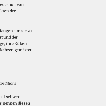
ederholt von
kten der
fangen, um sie zu
st und der
ge, ihre Küken
 kehren gemästet
xpeditions
mal schwer
er nennen diesen