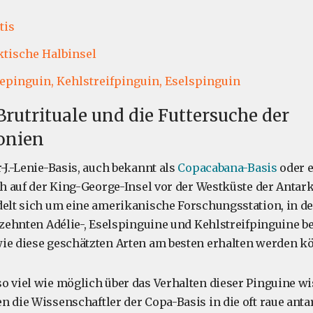
tis
ktische Halbinsel
epinguin,
Kehlstreifpinguin,
Eselspinguin
 Brutrituale und die Futtersuche der
onien
-J.-Lenie-Basis, auch bekannt als
Copacabana-Basis
oder e
ich auf der King-George-Insel vor der Westküste der Antar
delt sich um eine amerikanische Forschungsstation, in d
hrzehnten Adélie-, Eselspinguine und Kehlstreifpinguine 
ie diese geschätzten Arten am besten erhalten werden k
o viel wie möglich über das Verhalten dieser Pinguine wi
n die Wissenschaftler der Copa-Basis in die oft raue anta