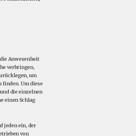
t die Anwesenheit
che verbringen,
zurücklegen, um
u finden. Um diese
und die einzelnen
e einen Schlag
 jeden ein, der
etrieben von