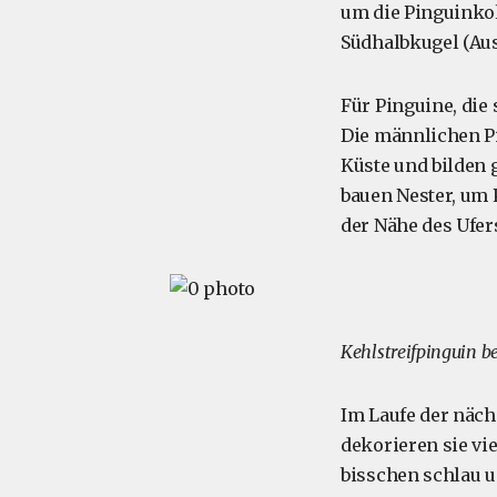
um die Pinguinkol
Südhalbkugel (Aust
Für Pinguine, die 
Die männlichen P
Küste und bilden
bauen Nester, um P
der Nähe des Ufe
Kehlstreifpinguin b
Im Laufe der näch
dekorieren sie vi
bisschen schlau u