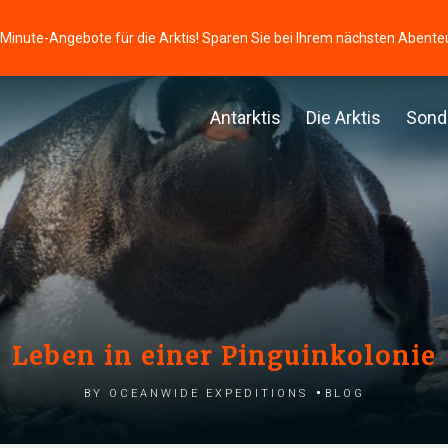
-Minute-Angebote für die Arktis! Sparen Sie bei Ihrem nächsten Abente
Antarktis
Die Arktis
Sond
Leben in einer Pinguinkolonie
by Oceanwide Expeditions
Blog