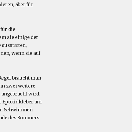
ieren, aber für
für die
em sie einige der
 ausstatten,
nen, wenn sie auf
r Regel braucht man
nn zwei weitere
r angebracht wird.
it Epoxidkleber am
beim Schwimmen
 Ende des Sommers