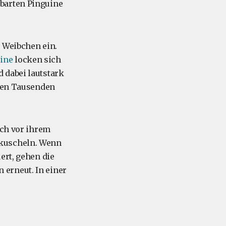
barten Pinguine
e Weibchen ein.
uine
locken sich
 dabei lautstark
elen Tausenden
ich vor ihrem
 kuscheln. Wenn
ert, gehen die
erneut. In einer