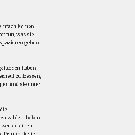
 einfach keinen
on tun, was sie
 spazieren gehen,
gefunden haben,
erneut zu fressen,
gen und sie unter
 die
 zu zählen, heben
 werfen einen
e Peinlichkeiten,