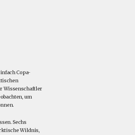
infach Copa-
ktischen
er Wissenschaftler
beobachten, um
önnen.
ssen. Sechs
rktische Wildnis,