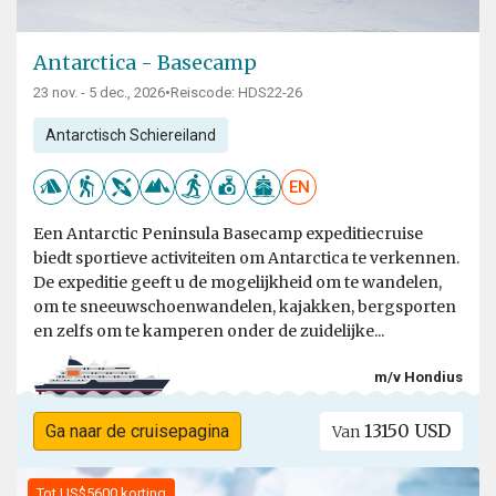
Antarctica - Basecamp
23 nov. - 5 dec., 2026
•
Reiscode: HDS22-26
Antarctisch Schiereiland
EN
Een Antarctic Peninsula Basecamp expeditiecruise
biedt sportieve activiteiten om Antarctica te verkennen.
De expeditie geeft u de mogelijkheid om te wandelen,
om te sneeuwschoenwandelen, kajakken, bergsporten
en zelfs om te kamperen onder de zuidelijke...
m/v Hondius
13150 USD
Ga naar de cruisepagina
Van
Tot US$5600 korting