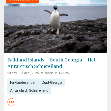
Falkland Islands – South Georgia – Het
Antarctisch Schiereiland
23 nov. - 11 dec., 2026
•
Reiscode: PLA23-26
Falklandeilanden
Zuid-Georgia
Antarctisch Schiereiland
EN