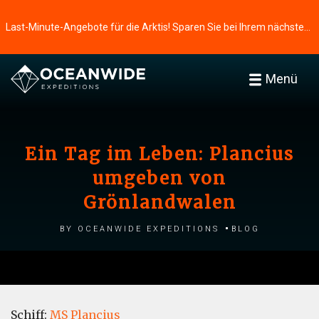
Last-Minute-Angebote für die Arktis! Sparen Sie bei Ihrem nächsten Abenteuer ⭢
Menü
Ein Tag im Leben: Plancius
umgeben von
Grönlandwalen
by Oceanwide Expeditions
Blog
Schiff:
MS Plancius